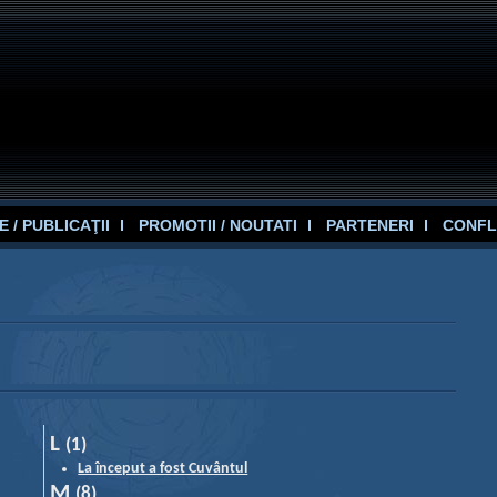
 / PUBLICAŢII
PROMOTII / NOUTATI
PARTENERI
CONFL
L
(1)
La început a fost Cuvântul
M
(8)