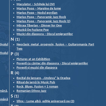
Maculator – Schițele lui OVI
Marius Popp – Margine de lume
Marius Popp – Nodul gordian
Marius Popp – Panoramic Jazz Rock
Marius Popp – Panoramic Jazz Rock (2)
Mircea Tiberian – Dinner for One
Muzică De Fuziune Pop
Muzici din diaspora – Discul emigranţilor
N
(1)
ivalul
Neoclasic metal, progresiv, fusion – Guitaromania Part
Two
ivalul
P
(3)
Pictures at an Exhibition
Poveşti cu cântec din diaspora – Discul emigranţilor
Poveşti şi muzici din diaspora
R
(4)
Recital de lansare, „Undeva” la Oradea
Ritual de iarnă în Music Pub
Rock, Blues, Fusion + 1 roman
ămână,
Romanian Ethno Jazz
S
(1)
tămână
Sfinx – Lume albă, ediţie aniversară pe CD