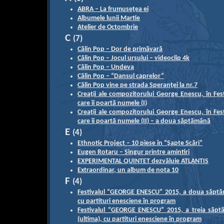
ABRA – La frumuseţea ei
Albumele lunii Martie
Atelier de Octombrie
C
(7)
Călin Pop – Dor de primăvară
Călin Pop – Jocul ursului – videoclip 4k
Călin Pop – Undeva
Călin Pop – “Dansul caprelor”
Călin Pop vine pe strada Speranţei la nr.7
Creaţii ale compozitorului George Enescu, în Fest
care îi poartă numele (I)
Creaţii ale compozitorului George Enescu, în Fest
care îi poartă numele (II) – a doua săptămână
E
(4)
Ethnotic Project – 10 piese în “Şapte Scări”
Eugen Rotaru – Singur printre amintiri
EXPERIMENTAL QUINTET dezvăluie ATLANTIS
Extraordinar, un album de nota 10
F
(4)
Festivalul “GEORGE ENESCU” 2015, a doua săpt
cu partituri enesciene în program
Festivalul “GEORGE ENESCU” 2015, a treia săp
(ultima), cu partituri enesciene în program