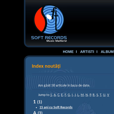
HOME
ARTISTI
ALBUME
Index noutăţi
Am găsit 58 articole în baza de date.
Jump to
1
,
A
,
C
,
E
,
F
,
G
,
I
,
J
,
L
,
M
,
N
,
P
,
R
,
S
,
T
,
U
,
V
1
(1)
15 ani cu Soft Records
A
(3)