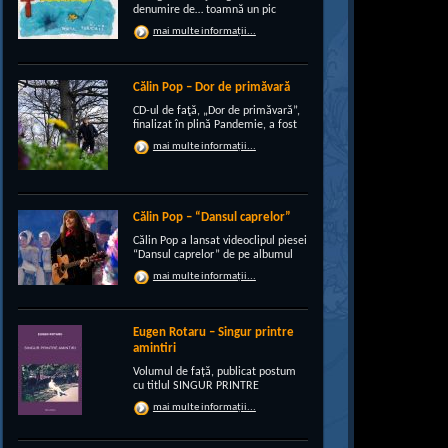
denumire de… toamnă un pic
“încruntată”, elegant suprapusă
mai multe informații...
unei existenţe de peste un sfert de
veac, grupul CRI-GRI întâmpină
voios anotimpul ruginiu al
melancoliilor de tot soiul, cu un nou
Călin Pop – Dor de primăvară
[…]
CD-ul de faţă, „Dor de primăvară”,
finalizat în plină Pandemie, a fost
conceput, pe de-a intregul, de
mai multe informații...
rocker-ul Călin Pop, inconfundabil
frontman al trupei Celelalte
Cuvinte. Iar dincolo de apariţia
publică electrizantă, de
experimentat vocalist […]
Călin Pop – “Dansul caprelor”
Călin Pop a lansat videoclipul piesei
“Dansul caprelor” de pe albumul
“Ritual de iarnă”. Premiera a avut
mai multe informații...
loc pe 27.12.2020 pe canalul
SoftRecordsVideo de pe YouTube.
Jocul caprei este un obicei întâlnit
în perioada […]
Eugen Rotaru – Singur printre
amintiri
Volumul de față, publicat postum
cu titlul SINGUR PRINTRE
AMINTIRI, este o confesiune a lui
mai multe informații...
Eugen Rotaru despre bunii lui
prieteni care au plecat, unul câte
unul, și l-au lăsat din ce în ce mai