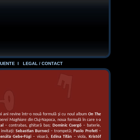
UENTE
LEGAL / CONTACT
i ani revine într-o nouă formulă şi cu noul album
On The
perei Maghiare
din Cluj-Napoca, noua formulă în care s-a
al
– contrabas, ghitară bas;
Dominic Csergő
– baterie,
invitaţi:
Sebastian Burneci
– trompetă;
Paolo Profeti
–
enáta Gebe-Fügi
– vioară,
Edina Tifán
– viola,
Kristóf