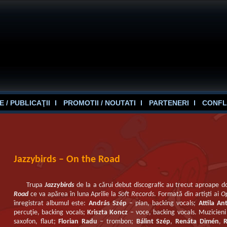
 / PUBLICAŢII
PROMOTII / NOUTATI
PARTENERI
CONFL
Jazzybirds – On the Road
Trupa
Jazzybirds
de la a cărui debut discografic au trecut aproape do
Road
ce va apărea în luna Aprilie la
Soft Records
. Formată din artişti ai
O
înregistrat albumul este:
András Szép
– pian, backing vocals;
Attila Ant
percuţie, backing vocals;
Kriszta Koncz
– voce, backing vocals. Muzicieni 
saxofon, flaut;
Florian Radu
– trombon;
Bálint Szép
,
Renáta Dimén
,
R