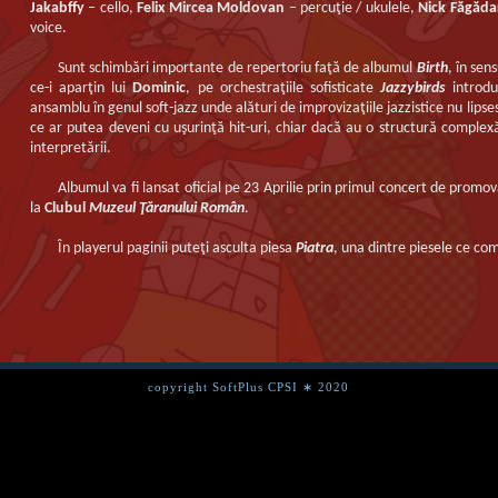
Jakabffy
– cello,
Felix Mircea Moldovan
– percuţie / ukulele,
Nick Făgăda
voice.
Sunt schimbări importante de repertoriu faţă de albumul
Birth
, în sen
ce-i aparţin lui
Dominic
, pe orchestraţiile sofisticate
Jazzybirds
introdu
ansamblu în genul soft-jazz unde alături de improvizaţiile jazzistice nu lipse
ce ar putea deveni cu uşurinţă hit-uri, chiar dacă au o structură complex
interpretării.
Albumul va fi lansat oficial pe 23 Aprilie prin primul concert de prom
la
Clubul
Muzeul Ţăranului Român
.
În playerul paginii puteţi asculta piesa
Piatra
, una dintre piesele ce c
copyright SoftPlus CPSI ∗ 2020