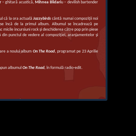
r
– ghitară acustică,
Mihnea Blidari
u – devilish bartender
sul că la ora actuală
Jazzybirds
cântă numai compoziţii noi
se încă de la primul album. Albumul se încadrează pe
sc micile incursiuni rock şi deschiderea către pop prin piese
ă din punctul de vedere al compoziţiei, aranjamentelor şi
ovare a noului album
On The Road
, programat pe 23 Aprilie
ompun albumul
On The Road
, în formulă radio-edit.