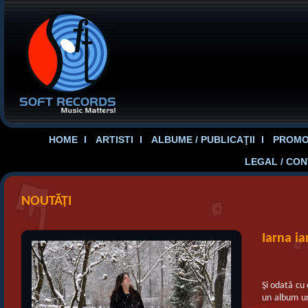
HOME
ARTISTI
ALBUME / PUBLICAŢII
PROMOT
LEGAL / CO
NOUTĂȚI
Iarna ia
Şi odată cu 
un album u