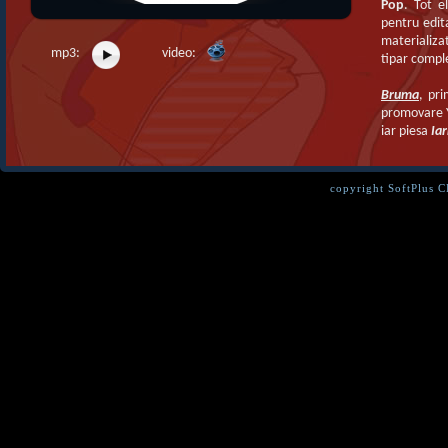
Pop
. Tot e
pentru edit
materializa
mp3:
video:
tipar compl
Bruma
, pr
promovare Yo
iar piesa
Iar
copyright SoftPlus 