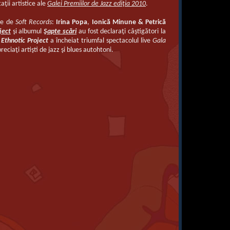
ţii artistice ale
Galei Premiilor de Jazz ediţia 2010
.
ate de
Soft Records
:
Irina Popa
,
Ionică Minune & Petrică
ject
şi albumul
Şapte scări
au fost declaraţi câştigători la
l
Ethnotic Project
a încheiat triumfal spectacolul live
Gala
eciaţi artişti de jazz şi blues autohtoni.