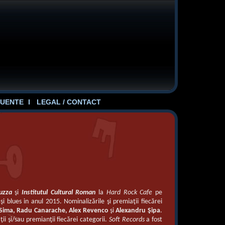
UENTE
LEGAL / CONTACT
uzza
şi
Institutul Cultural Roman
la
Hard Rock Cafe
pe
i blues in anul 2015. Nominalizările şi premiaţii fiecărei
a Sima, Radu Canarache, Alex Revenco
şi
Alexandru Şipa
.
ţii şi/sau premianţii fiecărei categorii.
Soft Records
a fost