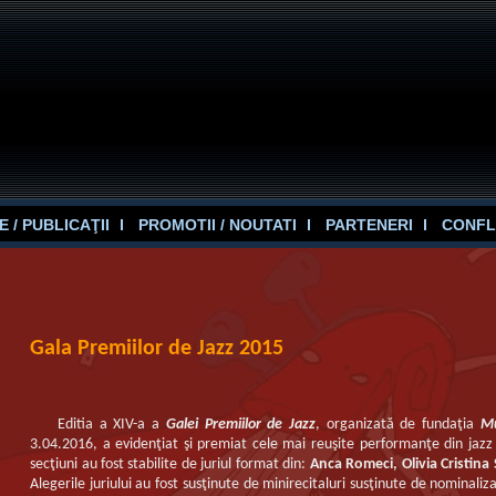
 / PUBLICAŢII
PROMOTII / NOUTATI
PARTENERI
CONFL
Gala Premiilor de Jazz 2015
Editia a XIV-a a
Galei Premiilor de Jazz
, organizată de fundaţia
M
3.04.2016, a evidenţiat şi premiat cele mai reuşite performanţe din jazz ş
secţiuni au fost stabilite de juriul format din:
Anca Romeci, Olivia Cristin
Alegerile juriului au fost susţinute de minirecitaluri susţinute de nominaliza