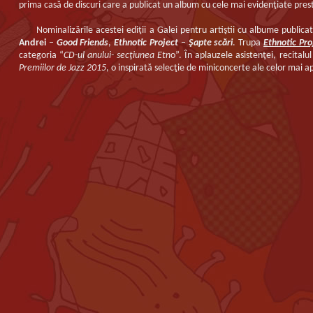
prima casă de discuri care a publicat un album cu cele mai evidenţiate presta
Nominalizările acestei ediţii a Galei pentru artiştii cu albume public
Andrei
–
Good Friends
,
Ethnotic Project
–
Şapte scări
. Trupa
Ethnotic Pro
categoria “
CD-ul anului- secţiunea Etn
o”. În aplauzele asistenţei, recitalu
Premiilor de Jazz 2015
, o inspirată selecţie de miniconcerte ale celor mai apr