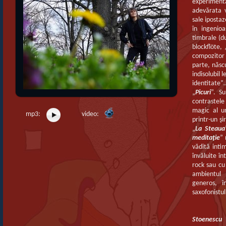
experimentat
adevărata v
sale ipostaz
în ingenioa
timbrale (d
blockflöte, 
compozitor 
parte, născu
indisolubil 
identitate
„
Picuri
”. Su
contrastele
magic al u
mp3:
video:
printr-un şi
„
La Steaua
meditaţie
” 
vădită intim
învăluite î
rock sau cu 
ambientul 
generos, î
saxofonistu
Stoenescu