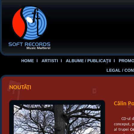
HOME
ARTISTI
ALBUME / PUBLICAŢII
PROMOT
LEGAL / CO
NOUTĂȚI
Călin P
CD-ul d
conceput, p
al trupei
Ce