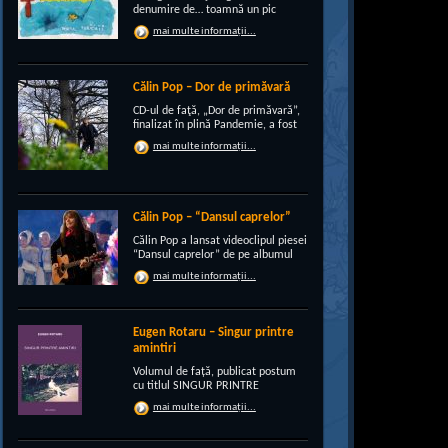
denumire de… toamnă un pic
“încruntată”, elegant suprapusă
mai multe informații...
unei existenţe de peste un sfert de
veac, grupul CRI-GRI întâmpină
voios anotimpul ruginiu al
melancoliilor de tot soiul, cu un nou
Călin Pop – Dor de primăvară
[…]
CD-ul de faţă, „Dor de primăvară”,
finalizat în plină Pandemie, a fost
conceput, pe de-a intregul, de
mai multe informații...
rocker-ul Călin Pop, inconfundabil
frontman al trupei Celelalte
Cuvinte. Iar dincolo de apariţia
publică electrizantă, de
experimentat vocalist […]
Călin Pop – “Dansul caprelor”
Călin Pop a lansat videoclipul piesei
“Dansul caprelor” de pe albumul
“Ritual de iarnă”. Premiera a avut
mai multe informații...
loc pe 27.12.2020 pe canalul
SoftRecordsVideo de pe YouTube.
Jocul caprei este un obicei întâlnit
în perioada […]
Eugen Rotaru – Singur printre
amintiri
Volumul de față, publicat postum
cu titlul SINGUR PRINTRE
AMINTIRI, este o confesiune a lui
mai multe informații...
Eugen Rotaru despre bunii lui
prieteni care au plecat, unul câte
unul, și l-au lăsat din ce în ce mai