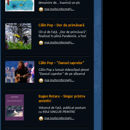
denumire de… toamnă un pic
“încruntată”, elegant suprapusă
mai multe informații...
unei existenţe de peste un sfert de
veac, grupul CRI-GRI întâmpină
voios anotimpul ruginiu al
melancoliilor de tot soiul, cu un nou
Călin Pop – Dor de primăvară
[…]
CD-ul de faţă, „Dor de primăvară”,
finalizat în plină Pandemie, a fost
conceput, pe de-a intregul, de
mai multe informații...
rocker-ul Călin Pop, inconfundabil
frontman al trupei Celelalte
Cuvinte. Iar dincolo de apariţia
publică electrizantă, de
experimentat vocalist […]
Călin Pop – “Dansul caprelor”
Călin Pop a lansat videoclipul piesei
“Dansul caprelor” de pe albumul
“Ritual de iarnă”. Premiera a avut
mai multe informații...
loc pe 27.12.2020 pe canalul
SoftRecordsVideo de pe YouTube.
Jocul caprei este un obicei întâlnit
în perioada […]
Eugen Rotaru – Singur printre
amintiri
Volumul de față, publicat postum
cu titlul SINGUR PRINTRE
AMINTIRI, este o confesiune a lui
mai multe informații...
Eugen Rotaru despre bunii lui
prieteni care au plecat, unul câte
unul, și l-au lăsat din ce în ce mai