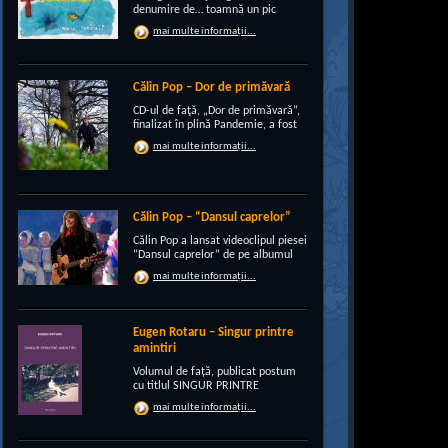
denumire de… toamnă un pic
“încruntată”, elegant suprapusă
mai multe informații...
unei existenţe de peste un sfert de
veac, grupul CRI-GRI întâmpină
voios anotimpul ruginiu al
melancoliilor de tot soiul, cu un nou
Călin Pop – Dor de primăvară
[…]
CD-ul de faţă, „Dor de primăvară”,
finalizat în plină Pandemie, a fost
conceput, pe de-a intregul, de
mai multe informații...
rocker-ul Călin Pop, inconfundabil
frontman al trupei Celelalte
Cuvinte. Iar dincolo de apariţia
publică electrizantă, de
experimentat vocalist […]
Călin Pop – “Dansul caprelor”
Călin Pop a lansat videoclipul piesei
“Dansul caprelor” de pe albumul
“Ritual de iarnă”. Premiera a avut
mai multe informații...
loc pe 27.12.2020 pe canalul
SoftRecordsVideo de pe YouTube.
Jocul caprei este un obicei întâlnit
în perioada […]
Eugen Rotaru – Singur printre
amintiri
Volumul de față, publicat postum
cu titlul SINGUR PRINTRE
AMINTIRI, este o confesiune a lui
mai multe informații...
Eugen Rotaru despre bunii lui
prieteni care au plecat, unul câte
unul, și l-au lăsat din ce în ce mai