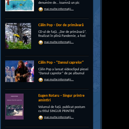
denumire de… toamnă un pic
“încruntată”, elegant suprapusă
mai multe informații...
unei existenţe de peste un sfert de
veac, grupul CRI-GRI întâmpină
voios anotimpul ruginiu al
melancoliilor de tot soiul, cu un nou
Călin Pop – Dor de primăvară
[…]
CD-ul de faţă, „Dor de primăvară”,
finalizat în plină Pandemie, a fost
conceput, pe de-a intregul, de
mai multe informații...
rocker-ul Călin Pop, inconfundabil
frontman al trupei Celelalte
Cuvinte. Iar dincolo de apariţia
publică electrizantă, de
experimentat vocalist […]
Călin Pop – “Dansul caprelor”
Călin Pop a lansat videoclipul piesei
“Dansul caprelor” de pe albumul
“Ritual de iarnă”. Premiera a avut
mai multe informații...
loc pe 27.12.2020 pe canalul
SoftRecordsVideo de pe YouTube.
Jocul caprei este un obicei întâlnit
în perioada […]
Eugen Rotaru – Singur printre
amintiri
Volumul de față, publicat postum
cu titlul SINGUR PRINTRE
AMINTIRI, este o confesiune a lui
mai multe informații...
Eugen Rotaru despre bunii lui
prieteni care au plecat, unul câte
unul, și l-au lăsat din ce în ce mai