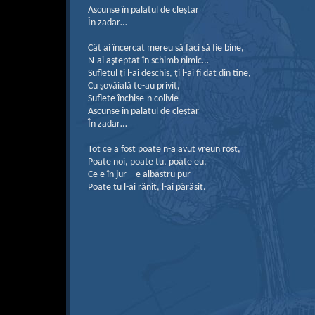
Ascunse în palatul de cleştar
În zadar…
Cât ai încercat mereu să faci să fie bine,
N-ai aşteptat în schimb nimic…
Sufletul ţi l-ai deschis, ţi l-ai fi dat din tine,
Cu şovăială te-au privit,
Suflete închise-n colivie
Ascunse în palatul de cleştar
În zadar…
Tot ce a fost poate n-a avut vreun rost,
Poate noi, poate tu, poate eu,
Ce e în jur – e albastru pur
Poate tu l-ai rănit, l-ai părăsit.