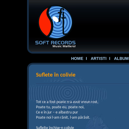
HOME
ARTISTI
ALBUME
Suflete în colivie
Tot ce a fost poate n-a avut vreun rost,
Poate tu, poate eu, poate noi,
Ce e în jur – e albastru pur
Poate noi l-am rănit, l-am părăsit.
Suflelte închise-n colivie