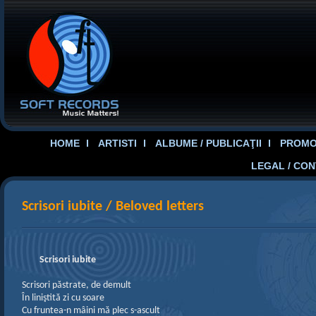
HOME
ARTISTI
ALBUME / PUBLICAŢII
PROMOT
LEGAL / CO
Scrisori iubite / Beloved letters
Scrisori iubite
Scrisori păstrate, de demult
În liniştită zi cu soare
Cu fruntea-n mâini mă plec s-ascult