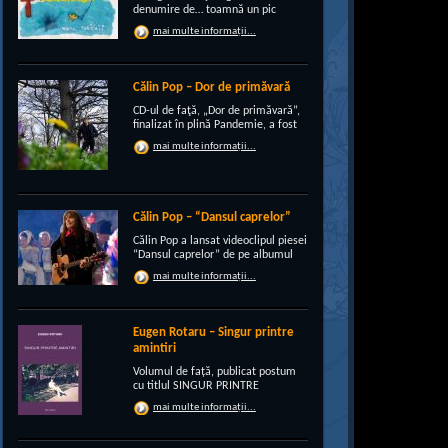
denumire de… toamnă un pic
“încruntată”, elegant suprapusă
mai multe informații...
unei existenţe de peste un sfert de
veac, grupul CRI-GRI întâmpină
voios anotimpul ruginiu al
melancoliilor de tot soiul, cu un nou
Călin Pop – Dor de primăvară
[…]
CD-ul de faţă, „Dor de primăvară”,
finalizat în plină Pandemie, a fost
conceput, pe de-a intregul, de
mai multe informații...
rocker-ul Călin Pop, inconfundabil
frontman al trupei Celelalte
Cuvinte. Iar dincolo de apariţia
publică electrizantă, de
experimentat vocalist […]
Călin Pop – “Dansul caprelor”
Călin Pop a lansat videoclipul piesei
“Dansul caprelor” de pe albumul
“Ritual de iarnă”. Premiera a avut
mai multe informații...
loc pe 27.12.2020 pe canalul
SoftRecordsVideo de pe YouTube.
Jocul caprei este un obicei întâlnit
în perioada […]
Eugen Rotaru – Singur printre
amintiri
Volumul de față, publicat postum
cu titlul SINGUR PRINTRE
AMINTIRI, este o confesiune a lui
mai multe informații...
Eugen Rotaru despre bunii lui
prieteni care au plecat, unul câte
unul, și l-au lăsat din ce în ce mai