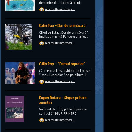
denumire de… toamnă un pic
“încruntată”, elegant suprapusă
mai multe informații...
unei existenţe de peste un sfert de
veac, grupul CRI-GRI întâmpină
voios anotimpul ruginiu al
melancoliilor de tot soiul, cu un nou
Călin Pop – Dor de primăvară
[…]
CD-ul de faţă, „Dor de primăvară”,
finalizat în plină Pandemie, a fost
conceput, pe de-a intregul, de
mai multe informații...
rocker-ul Călin Pop, inconfundabil
frontman al trupei Celelalte
Cuvinte. Iar dincolo de apariţia
publică electrizantă, de
experimentat vocalist […]
Călin Pop – “Dansul caprelor”
Călin Pop a lansat videoclipul piesei
“Dansul caprelor” de pe albumul
“Ritual de iarnă”. Premiera a avut
mai multe informații...
loc pe 27.12.2020 pe canalul
SoftRecordsVideo de pe YouTube.
Jocul caprei este un obicei întâlnit
în perioada […]
Eugen Rotaru – Singur printre
amintiri
Volumul de față, publicat postum
cu titlul SINGUR PRINTRE
AMINTIRI, este o confesiune a lui
mai multe informații...
Eugen Rotaru despre bunii lui
prieteni care au plecat, unul câte
unul, și l-au lăsat din ce în ce mai