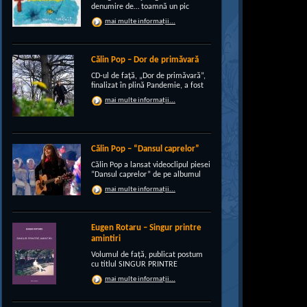
denumire de… toamnă un pic
“încruntată”, elegant suprapusă
mai multe informații...
unei existenţe de peste un sfert de
veac, grupul CRI-GRI întâmpină
voios anotimpul ruginiu al
melancoliilor de tot soiul, cu un nou
Călin Pop – Dor de primăvară
[…]
CD-ul de faţă, „Dor de primăvară”,
finalizat în plină Pandemie, a fost
conceput, pe de-a intregul, de
mai multe informații...
rocker-ul Călin Pop, inconfundabil
frontman al trupei Celelalte
Cuvinte. Iar dincolo de apariţia
publică electrizantă, de
experimentat vocalist […]
Călin Pop – “Dansul caprelor”
Călin Pop a lansat videoclipul piesei
“Dansul caprelor” de pe albumul
“Ritual de iarnă”. Premiera a avut
mai multe informații...
loc pe 27.12.2020 pe canalul
SoftRecordsVideo de pe YouTube.
Jocul caprei este un obicei întâlnit
în perioada […]
Eugen Rotaru – Singur printre
amintiri
Volumul de față, publicat postum
cu titlul SINGUR PRINTRE
AMINTIRI, este o confesiune a lui
mai multe informații...
Eugen Rotaru despre bunii lui
prieteni care au plecat, unul câte
unul, și l-au lăsat din ce în ce mai