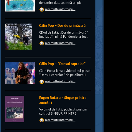
denumire de… toamnă un pic
“încruntată”, elegant suprapusă
mai multe informații...
unei existenţe de peste un sfert de
veac, grupul CRI-GRI întâmpină
voios anotimpul ruginiu al
melancoliilor de tot soiul, cu un nou
Călin Pop – Dor de primăvară
[…]
CD-ul de faţă, „Dor de primăvară”,
finalizat în plină Pandemie, a fost
conceput, pe de-a intregul, de
mai multe informații...
rocker-ul Călin Pop, inconfundabil
frontman al trupei Celelalte
Cuvinte. Iar dincolo de apariţia
publică electrizantă, de
experimentat vocalist […]
Călin Pop – “Dansul caprelor”
Călin Pop a lansat videoclipul piesei
“Dansul caprelor” de pe albumul
“Ritual de iarnă”. Premiera a avut
mai multe informații...
loc pe 27.12.2020 pe canalul
SoftRecordsVideo de pe YouTube.
Jocul caprei este un obicei întâlnit
în perioada […]
Eugen Rotaru – Singur printre
amintiri
Volumul de față, publicat postum
cu titlul SINGUR PRINTRE
AMINTIRI, este o confesiune a lui
mai multe informații...
Eugen Rotaru despre bunii lui
prieteni care au plecat, unul câte
unul, și l-au lăsat din ce în ce mai