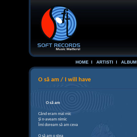
HOME
ARTISTI
ALBUME
O să am / I will have
O să am
Când eram mai mic
Şi n-aveam nimic
Îmi doream să am ceva
O să am o stea