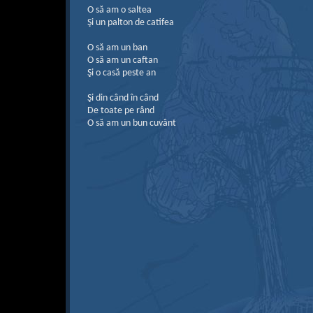
O să am o saltea
Şi un palton de catifea
O să am un ban
O să am un caftan
Şi o casă peste an
Şi din când în când
De toate pe rând
O să am un bun cuvânt