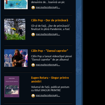
denumire de… toamnă un pic
“încruntată”, elegant suprapusă
mai multe informații...
unei existenţe de peste un sfert de
veac, grupul CRI-GRI întâmpină
voios anotimpul ruginiu al
melancoliilor de tot soiul, cu un nou
Călin Pop – Dor de primăvară
[…]
CD-ul de faţă, „Dor de primăvară”,
finalizat în plină Pandemie, a fost
conceput, pe de-a intregul, de
mai multe informații...
rocker-ul Călin Pop, inconfundabil
frontman al trupei Celelalte
Cuvinte. Iar dincolo de apariţia
publică electrizantă, de
experimentat vocalist […]
Călin Pop – “Dansul caprelor”
Călin Pop a lansat videoclipul piesei
“Dansul caprelor” de pe albumul
“Ritual de iarnă”. Premiera a avut
mai multe informații...
loc pe 27.12.2020 pe canalul
SoftRecordsVideo de pe YouTube.
Jocul caprei este un obicei întâlnit
în perioada […]
Eugen Rotaru – Singur printre
amintiri
Volumul de față, publicat postum
cu titlul SINGUR PRINTRE
AMINTIRI, este o confesiune a lui
mai multe informații...
Eugen Rotaru despre bunii lui
prieteni care au plecat, unul câte
unul, și l-au lăsat din ce în ce mai