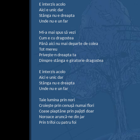
E interzis acolo
Aici e unic dar
Stânga nu e dreapta
Unde nu e un far
Mi-a mai spus să vezi
Cum e cu dragostea
Până aici nu mai departe de colea
Tot mereu
Priveşte-n dreapta ta
Dinspre stânga e giratorie dragostea
E interzis acolo
Aici e unic dar
Stânga nu e dreapta
Unde nu e un far
Taie lumina prin nori
Croieşte prin cenuşă numai flori
Coase piaptăne prin pajişti doar
Noroace aruncă-ne din jar
Prin trifoi cu patru foi