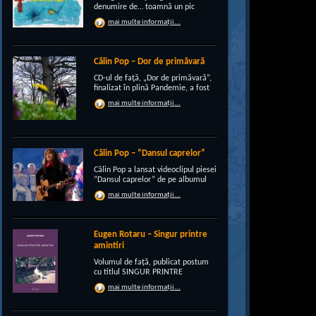
denumire de… toamnă un pic
“încruntată”, elegant suprapusă
mai multe informații...
unei existenţe de peste un sfert de
veac, grupul CRI-GRI întâmpină
voios anotimpul ruginiu al
melancoliilor de tot soiul, cu un nou
Călin Pop – Dor de primăvară
[…]
CD-ul de faţă, „Dor de primăvară”,
finalizat în plină Pandemie, a fost
conceput, pe de-a intregul, de
mai multe informații...
rocker-ul Călin Pop, inconfundabil
frontman al trupei Celelalte
Cuvinte. Iar dincolo de apariţia
publică electrizantă, de
experimentat vocalist […]
Călin Pop – “Dansul caprelor”
Călin Pop a lansat videoclipul piesei
“Dansul caprelor” de pe albumul
“Ritual de iarnă”. Premiera a avut
mai multe informații...
loc pe 27.12.2020 pe canalul
SoftRecordsVideo de pe YouTube.
Jocul caprei este un obicei întâlnit
în perioada […]
Eugen Rotaru – Singur printre
amintiri
Volumul de față, publicat postum
cu titlul SINGUR PRINTRE
AMINTIRI, este o confesiune a lui
mai multe informații...
Eugen Rotaru despre bunii lui
prieteni care au plecat, unul câte
unul, și l-au lăsat din ce în ce mai