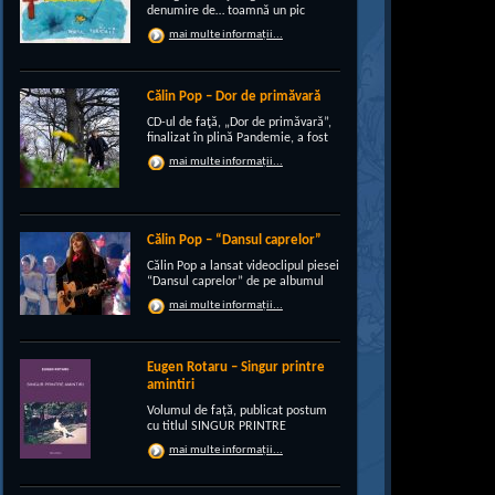
denumire de… toamnă un pic
“încruntată”, elegant suprapusă
mai multe informații...
unei existenţe de peste un sfert de
veac, grupul CRI-GRI întâmpină
voios anotimpul ruginiu al
melancoliilor de tot soiul, cu un nou
Călin Pop – Dor de primăvară
[…]
CD-ul de faţă, „Dor de primăvară”,
finalizat în plină Pandemie, a fost
conceput, pe de-a intregul, de
mai multe informații...
rocker-ul Călin Pop, inconfundabil
frontman al trupei Celelalte
Cuvinte. Iar dincolo de apariţia
publică electrizantă, de
experimentat vocalist […]
Călin Pop – “Dansul caprelor”
Călin Pop a lansat videoclipul piesei
“Dansul caprelor” de pe albumul
“Ritual de iarnă”. Premiera a avut
mai multe informații...
loc pe 27.12.2020 pe canalul
SoftRecordsVideo de pe YouTube.
Jocul caprei este un obicei întâlnit
în perioada […]
Eugen Rotaru – Singur printre
amintiri
Volumul de față, publicat postum
cu titlul SINGUR PRINTRE
AMINTIRI, este o confesiune a lui
mai multe informații...
Eugen Rotaru despre bunii lui
prieteni care au plecat, unul câte
unul, și l-au lăsat din ce în ce mai