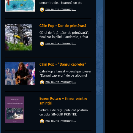
denumire de… toamnă un pic
“încruntată”, elegant suprapusă
mai multe informații...
unei existenţe de peste un sfert de
veac, grupul CRI-GRI întâmpină
voios anotimpul ruginiu al
melancoliilor de tot soiul, cu un nou
Călin Pop – Dor de primăvară
[…]
CD-ul de faţă, „Dor de primăvară”,
finalizat în plină Pandemie, a fost
conceput, pe de-a intregul, de
mai multe informații...
rocker-ul Călin Pop, inconfundabil
frontman al trupei Celelalte
Cuvinte. Iar dincolo de apariţia
publică electrizantă, de
experimentat vocalist […]
Călin Pop – “Dansul caprelor”
Călin Pop a lansat videoclipul piesei
“Dansul caprelor” de pe albumul
“Ritual de iarnă”. Premiera a avut
mai multe informații...
loc pe 27.12.2020 pe canalul
SoftRecordsVideo de pe YouTube.
Jocul caprei este un obicei întâlnit
în perioada […]
Eugen Rotaru – Singur printre
amintiri
Volumul de față, publicat postum
cu titlul SINGUR PRINTRE
AMINTIRI, este o confesiune a lui
mai multe informații...
Eugen Rotaru despre bunii lui
prieteni care au plecat, unul câte
unul, și l-au lăsat din ce în ce mai