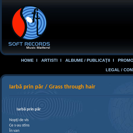
HOME
ARTISTI
ALBUME / PUBLICAŢII
PROMOT
LEGAL / CO
Iarbă prin păr / Grass through hair
Iarbă prin păr
Nopţi de vis
Ce s-au stins
În van