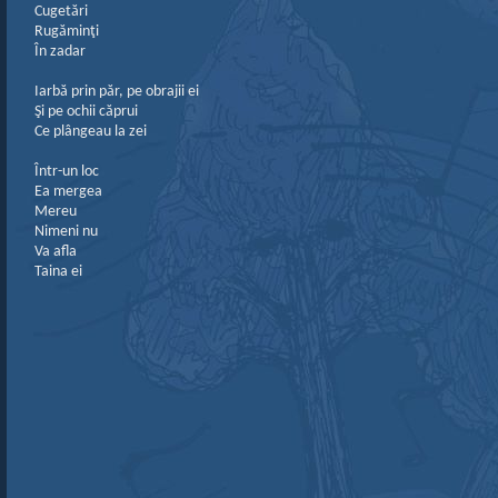
Cugetări
Rugăminţi
În zadar
Iarbă prin păr, pe obrajii ei
Şi pe ochii căprui
Ce plângeau la zei
Într-un loc
Ea mergea
Mereu
Nimeni nu
Va afla
Taina ei