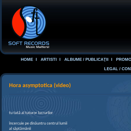
HOME
ARTISTI
ALBUME / PUBLICAŢII
PROMOT
LEGAL / CO
Hora asymptotica (video)
tu tată al tuturor lucrurilor
încercuie pe dinăuntru centrul lumii
al săptămânii