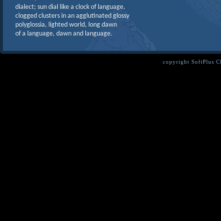
dialect; sun dial like a clock of language,
clogged clusters in an agglutinated glossy
polyglossia, lighted world, long dawn
of a language, dawn and language.
copyright SoftPlus 