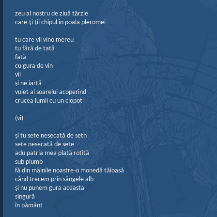
zeu al nostru de ziuă târzie
care-ţi ţii chipul în poala pleromei
tu care vii vino mereu
tu fără de tată
fată
cu gura de vin
vii
şi ne iartă
vuiet al soarelui acoperind
crucea lumii cu un clopot
(vi)
şi tu sete nesecată de seth
sete nesecată de sete
adu patria mea plată rotită
sub plumb
fă din mâinile noastre-o monedă tăioasă
când trecem prin sângele alb
şi nu punem gura aceasta
singură
în pământ