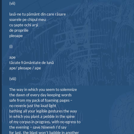
(vii)
lasă-ne tu pământ din care răsare
soarele pe chipul meu
cu şapte ochi arşi
de propriile
pleoape
(i)
ape
tăcute frământate de lună
ape/ pleoape / ape
(viii)
The way in which you seem to solemnize
the dawn of every day keeping words
safe from my pack of foaming pages –
no reverie just the loud light
bathing all your legible gestures the way
in which you plant a pebble in the spine
of my corpus in progress, with no egress to
the evening – save Nineveh I’d say
for last, the blast won’t babble in another