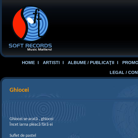
HOME
ARTISTI
ALBUME / PUBLICAŢII
PROMOT
LEGAL / CO
Ghiocei
Ghiocei se-arată , ghiocei
Încet iarna pleacă fără ei
Suflet de pastel