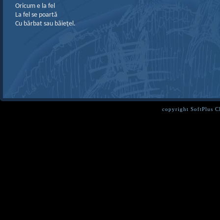
Oricum e la fel
La fel se poartă
Cu bărbat sau băieţel.
copyright SoftPlus 