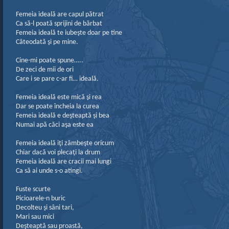
Femeia ideală are capul pătrat
Ca să-l poată sprijini de bărbat
Femeia ideală te iubeşte doar pe tine
Câteodată şi pe mine.
Cine-mi poate spune…..
De zeci de mii de ori
Care i se pare c-ar fi… ideală.
Femeia ideală este mică şi rea
Dar se poate încheia la curea
Femeia ideală e deşteaptă şi bea
Numai apă căci aşa este ea
Femeia ideală iţi zâmbeşte oricum
Chiar dacă voi plecaţi la drum
Femeia ideală are cracii mai lungi
Ca să ai unde s-o atingi.
Fuste scurte
Picioarele-n buric
Decolteu şi sâni tari,
Mari sau mici
Deşteaptă sau proastă,