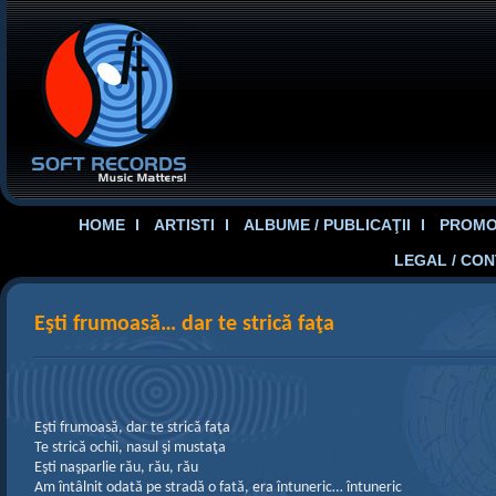
HOME
ARTISTI
ALBUME / PUBLICAŢII
PROMOT
LEGAL / CO
Eşti frumoasă… dar te strică faţa
Eşti frumoasă, dar te strică faţa
Te strică ochii, nasul şi mustaţa
Eşti naşparlie rău, rău, rău
Am întâlnit odată pe stradă o fată, era întuneric… întuneric