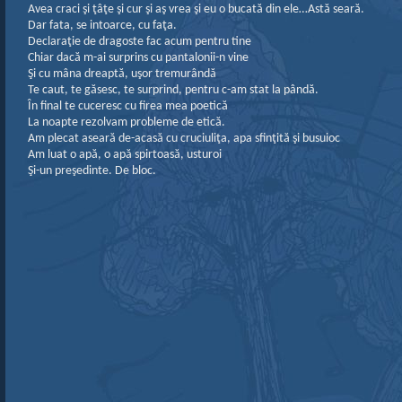
Avea craci şi ţâţe şi cur şi aş vrea şi eu o bucată din ele…Astă seară.
Dar fata, se intoarce, cu faţa.
Declaraţie de dragoste fac acum pentru tine
Chiar dacă m-ai surprins cu pantalonii-n vine
Şi cu mâna dreaptă, uşor tremurândă
Te caut, te găsesc, te surprind, pentru c-am stat la pândă.
În final te cuceresc cu firea mea poetică
La noapte rezolvam probleme de etică.
Am plecat aseară de-acasă cu cruciuliţa, apa sfinţită şi busuioc
Am luat o apă, o apă spirtoasă, usturoi
Şi-un preşedinte. De bloc.