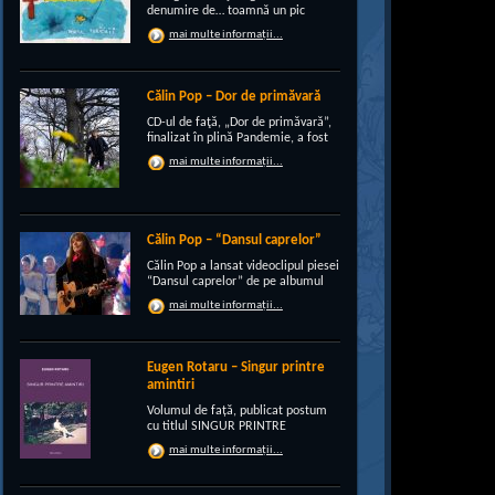
denumire de… toamnă un pic
“încruntată”, elegant suprapusă
mai multe informații...
unei existenţe de peste un sfert de
veac, grupul CRI-GRI întâmpină
voios anotimpul ruginiu al
melancoliilor de tot soiul, cu un nou
Călin Pop – Dor de primăvară
[…]
CD-ul de faţă, „Dor de primăvară”,
finalizat în plină Pandemie, a fost
conceput, pe de-a intregul, de
mai multe informații...
rocker-ul Călin Pop, inconfundabil
frontman al trupei Celelalte
Cuvinte. Iar dincolo de apariţia
publică electrizantă, de
experimentat vocalist […]
Călin Pop – “Dansul caprelor”
Călin Pop a lansat videoclipul piesei
“Dansul caprelor” de pe albumul
“Ritual de iarnă”. Premiera a avut
mai multe informații...
loc pe 27.12.2020 pe canalul
SoftRecordsVideo de pe YouTube.
Jocul caprei este un obicei întâlnit
în perioada […]
Eugen Rotaru – Singur printre
amintiri
Volumul de față, publicat postum
cu titlul SINGUR PRINTRE
AMINTIRI, este o confesiune a lui
mai multe informații...
Eugen Rotaru despre bunii lui
prieteni care au plecat, unul câte
unul, și l-au lăsat din ce în ce mai