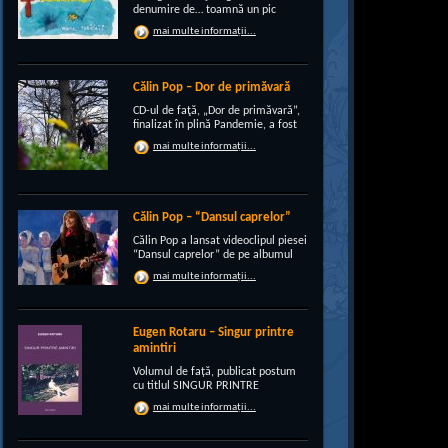
denumire de… toamnă un pic
“încruntată”, elegant suprapusă
mai multe informații...
unei existenţe de peste un sfert de
veac, grupul CRI-GRI întâmpină
voios anotimpul ruginiu al
melancoliilor de tot soiul, cu un nou
Călin Pop – Dor de primăvară
[…]
CD-ul de faţă, „Dor de primăvară”,
finalizat în plină Pandemie, a fost
conceput, pe de-a intregul, de
mai multe informații...
rocker-ul Călin Pop, inconfundabil
frontman al trupei Celelalte
Cuvinte. Iar dincolo de apariţia
publică electrizantă, de
experimentat vocalist […]
Călin Pop – “Dansul caprelor”
Călin Pop a lansat videoclipul piesei
“Dansul caprelor” de pe albumul
“Ritual de iarnă”. Premiera a avut
mai multe informații...
loc pe 27.12.2020 pe canalul
SoftRecordsVideo de pe YouTube.
Jocul caprei este un obicei întâlnit
în perioada […]
Eugen Rotaru – Singur printre
amintiri
Volumul de față, publicat postum
cu titlul SINGUR PRINTRE
AMINTIRI, este o confesiune a lui
mai multe informații...
Eugen Rotaru despre bunii lui
prieteni care au plecat, unul câte
unul, și l-au lăsat din ce în ce mai