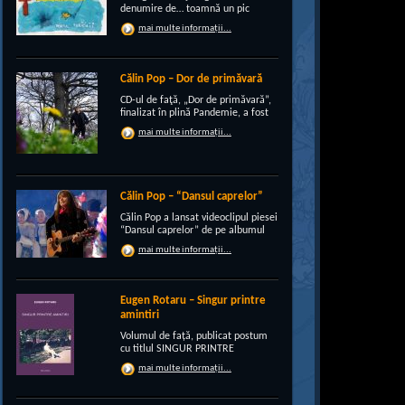
denumire de… toamnă un pic
“încruntată”, elegant suprapusă
mai multe informații...
unei existenţe de peste un sfert de
veac, grupul CRI-GRI întâmpină
voios anotimpul ruginiu al
melancoliilor de tot soiul, cu un nou
Călin Pop – Dor de primăvară
[…]
CD-ul de faţă, „Dor de primăvară”,
finalizat în plină Pandemie, a fost
conceput, pe de-a intregul, de
mai multe informații...
rocker-ul Călin Pop, inconfundabil
frontman al trupei Celelalte
Cuvinte. Iar dincolo de apariţia
publică electrizantă, de
experimentat vocalist […]
Călin Pop – “Dansul caprelor”
Călin Pop a lansat videoclipul piesei
“Dansul caprelor” de pe albumul
“Ritual de iarnă”. Premiera a avut
mai multe informații...
loc pe 27.12.2020 pe canalul
SoftRecordsVideo de pe YouTube.
Jocul caprei este un obicei întâlnit
în perioada […]
Eugen Rotaru – Singur printre
amintiri
Volumul de față, publicat postum
cu titlul SINGUR PRINTRE
AMINTIRI, este o confesiune a lui
mai multe informații...
Eugen Rotaru despre bunii lui
prieteni care au plecat, unul câte
unul, și l-au lăsat din ce în ce mai