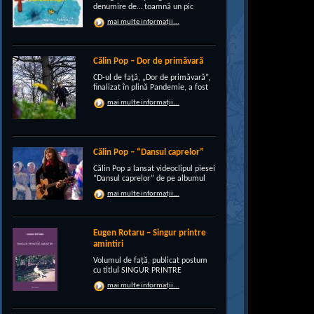
denumire de… toamnă un pic
“încruntată”, elegant suprapusă
mai multe informații...
unei existenţe de peste un sfert de
veac, grupul CRI-GRI întâmpină
voios anotimpul ruginiu al
melancoliilor de tot soiul, cu un nou
Călin Pop – Dor de primăvară
[…]
CD-ul de faţă, „Dor de primăvară”,
finalizat în plină Pandemie, a fost
conceput, pe de-a intregul, de
mai multe informații...
rocker-ul Călin Pop, inconfundabil
frontman al trupei Celelalte
Cuvinte. Iar dincolo de apariţia
publică electrizantă, de
experimentat vocalist […]
Călin Pop – “Dansul caprelor”
Călin Pop a lansat videoclipul piesei
“Dansul caprelor” de pe albumul
“Ritual de iarnă”. Premiera a avut
mai multe informații...
loc pe 27.12.2020 pe canalul
SoftRecordsVideo de pe YouTube.
Jocul caprei este un obicei întâlnit
în perioada […]
Eugen Rotaru – Singur printre
amintiri
Volumul de față, publicat postum
cu titlul SINGUR PRINTRE
AMINTIRI, este o confesiune a lui
mai multe informații...
Eugen Rotaru despre bunii lui
prieteni care au plecat, unul câte
unul, și l-au lăsat din ce în ce mai