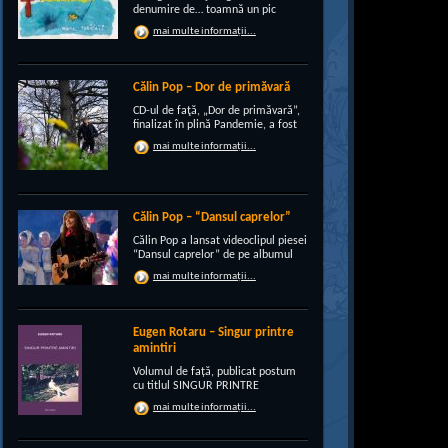
denumire de… toamnă un pic
“încruntată”, elegant suprapusă
mai multe informații...
unei existenţe de peste un sfert de
veac, grupul CRI-GRI întâmpină
voios anotimpul ruginiu al
melancoliilor de tot soiul, cu un nou
Călin Pop – Dor de primăvară
[…]
CD-ul de faţă, „Dor de primăvară”,
finalizat în plină Pandemie, a fost
conceput, pe de-a intregul, de
mai multe informații...
rocker-ul Călin Pop, inconfundabil
frontman al trupei Celelalte
Cuvinte. Iar dincolo de apariţia
publică electrizantă, de
experimentat vocalist […]
Călin Pop – “Dansul caprelor”
Călin Pop a lansat videoclipul piesei
“Dansul caprelor” de pe albumul
“Ritual de iarnă”. Premiera a avut
mai multe informații...
loc pe 27.12.2020 pe canalul
SoftRecordsVideo de pe YouTube.
Jocul caprei este un obicei întâlnit
în perioada […]
Eugen Rotaru – Singur printre
amintiri
Volumul de față, publicat postum
cu titlul SINGUR PRINTRE
AMINTIRI, este o confesiune a lui
mai multe informații...
Eugen Rotaru despre bunii lui
prieteni care au plecat, unul câte
unul, și l-au lăsat din ce în ce mai