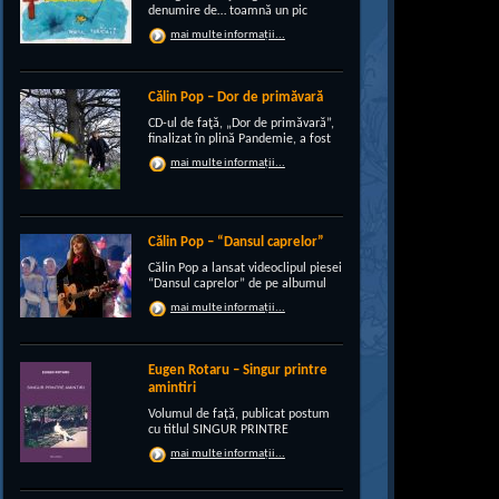
denumire de… toamnă un pic
“încruntată”, elegant suprapusă
mai multe informații...
unei existenţe de peste un sfert de
veac, grupul CRI-GRI întâmpină
voios anotimpul ruginiu al
melancoliilor de tot soiul, cu un nou
Călin Pop – Dor de primăvară
[…]
CD-ul de faţă, „Dor de primăvară”,
finalizat în plină Pandemie, a fost
conceput, pe de-a intregul, de
mai multe informații...
rocker-ul Călin Pop, inconfundabil
frontman al trupei Celelalte
Cuvinte. Iar dincolo de apariţia
publică electrizantă, de
experimentat vocalist […]
Călin Pop – “Dansul caprelor”
Călin Pop a lansat videoclipul piesei
“Dansul caprelor” de pe albumul
“Ritual de iarnă”. Premiera a avut
mai multe informații...
loc pe 27.12.2020 pe canalul
SoftRecordsVideo de pe YouTube.
Jocul caprei este un obicei întâlnit
în perioada […]
Eugen Rotaru – Singur printre
amintiri
Volumul de față, publicat postum
cu titlul SINGUR PRINTRE
AMINTIRI, este o confesiune a lui
mai multe informații...
Eugen Rotaru despre bunii lui
prieteni care au plecat, unul câte
unul, și l-au lăsat din ce în ce mai