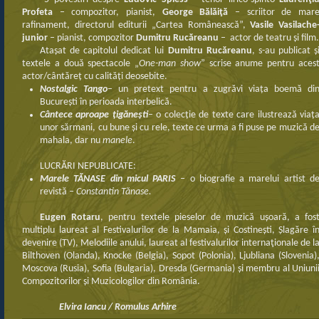
Profeta
– compozitor, pianist,
George Bălăiţă
– scriitor de mar
rafinament, directorul editurii „Cartea Românească”,
Vasile Vasilache
junior
– pianist, compozitor
Dumitru Rucăreanu
– actor de teatru și film.
Atașat de capitolul dedicat lui
Dumitru Rucăreanu
, s-au publicat ș
textele a două spectacole „
One-man show
” scrise anume pentru aces
actor/cântăreț cu calități deosebite.
Nostalgic Tango
– un pretext pentru a zugrăvi viața boemă di
București în perioada interbelică.
Cântece aproape țigănești
– o colecție de texte care ilustrează viaț
unor sărmani, cu bune și cu rele, texte ce urma a fi puse pe muzică d
mahala, dar nu
manele
.
LUCRĂRI NEPUBLICATE:
Marele TĂNASE din micul PARIS
–
o biografie a marelui artist d
revistă
– Constantin Tănase
.
Eugen Rotaru
, pentru textele pieselor de muzică ușoară, a fos
multiplu laureat al Festivalurilor de la Mamaia, și Costinești, Șlagăre î
devenire (TV), Melodiile anului, laureat al festivalurilor internaţionale de l
Bilthoven (Olanda), Knocke (Belgia), Sopot (Polonia), Ljubliana (Slovenia)
Moscova (Rusia), Sofia (Bulgaria), Dresda (Germania) și membru al Uniuni
Compozitorilor și Muzicologilor din România.
Elvira Iancu / Romulus Arhire