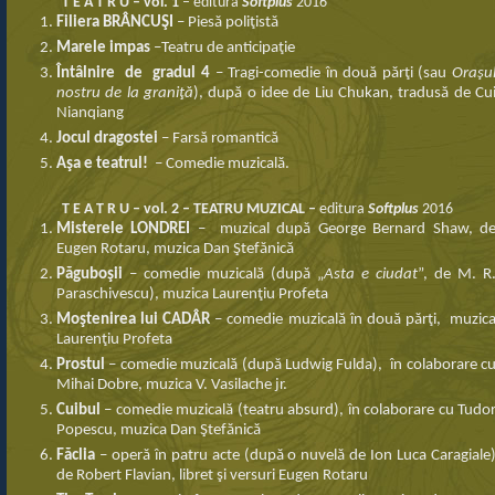
T E A T R U – vol. 1
– editura
Softplus
2016
Filiera BRÂNCUŞI
– Piesă poliţistă
Marele impas
–Teatru de anticipaţie
Întâlnire de gradul 4
– Tragi-comedie în două părţi (sau
Oraşu
nostru de la graniţă
), după o idee de Liu Chukan, tradusă de Cu
Nianqiang
Jocul dragostei
– Farsă romantică
Aşa e teatrul!
– Comedie muzicală.
T E A T R U – vol. 2 – TEATRU MUZICAL –
editura
Softplus
2016
Misterele LONDREI
– muzical după George Bernard Shaw, d
Eugen Rotaru, muzica Dan Ştefănică
Păguboşii
– comedie muzicală (după „
Asta e ciudat
”, de M. R
Paraschivescu), muzica Laurenţiu Profeta
Moştenirea lui CADÂR
– comedie muzicală în două părţi, muzic
Laurenţiu Profeta
Prostul
– comedie muzicală (după Ludwig Fulda), în colaborare c
Mihai Dobre, muzica V. Vasilache jr.
Cuibul
– comedie muzicală (teatru absurd), în colaborare cu Tudo
Popescu, muzica Dan Ştefănică
Făclia
– operă în patru acte (după o nuvelă de Ion Luca Caragiale
de Robert Flavian, libret şi versuri Eugen Rotaru