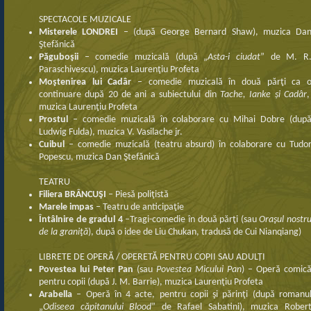
SPECTACOLE MUZICALE
Misterele LONDREI
– (după George Bernard Shaw), muzica Da
Ştefănică
Păguboşii
– comedie muzicală (după „
Asta-i ciudat
” de M. R
Paraschivescu), muzica Laurenţiu Profeta
Moştenirea lui Cadâr
– comedie muzicală în două părţi ca 
continuare după 20 de ani a subiectului din
Tache, Ianke și Cadâr
muzica Laurenţiu Profeta
Prostul
– comedie muzicală în colaborare cu Mihai Dobre (dup
Ludwig Fulda), muzica V. Vasilache jr.
Cuibul
– comedie muzicală (teatru absurd) în colaborare cu Tudo
Popescu, muzica Dan Ştefănică
TEATRU
Filiera BRÂNCUŞI
– Piesă poliţistă
Marele impas
– Teatru de anticipaţie
Întâlnire de gradul 4
–Tragi-comedie în două părţi (sau
Oraşul nostr
de la graniţă
), după o idee de Liu Chukan, tradusă de Cui Nianqiang)
LIBRETE DE OPERĂ / OPERETĂ PENTRU COPII SAU ADULȚI
Povestea lui Peter Pan
(sau
Povestea Micului Pan
) – Operă comic
pentru copii (după J. M. Barrie), muzica Laurenţiu Profeta
Arabella
– Operă în 4 acte, pentru copii şi părinţi (după romanu
„
Odiseea căpitanului Blood
” de Rafael Sabatini), muzica Rober