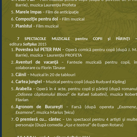
Barrie),
muzica Laurenţiu Profeta
Marele impas
– Film de anticipaţie
Compoziţie pentru doi
– Film muzical
Pianistul
– Film muzical
7 SPECTACOLE MUZICALE pentru COPII
şi PĂRINŢI 
editura
Softplus
2015
Povestea lui PETER PAN
– Operă comică pentru copii (după J. M
Barrie), muzica – Laurenţiu PROFETA
Aventuri de vacanţă
– Fantezie muzicală pentru copii, î
colaborare cu Florin Tănase
Câinii
– Muzical în 20 de tablouri
Cartea junglei
– Muzical pentru copii (după Rudyard Kipling)
Arabella
– Operă în 4 acte, pentru copii şi părinţi (după romanu
„
Odiseea căpitanului Blood
” de Rafael Sabatini), muzica Rober
Flavian
Agronom de Bucureşti
– Farsă (după opereta „
Examene
Examene
”, muzica Marius Ţeicu)
O premieră cu… cântec
– Un spectacol pentru 4 artişti şi mult
personaje (După comedia „
Aşa e teatrul
” de Eugen Rotaru)