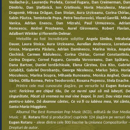
Vasilache-jr., Laurenţiu Profeta, Cornel Fugaru, Dan Creimerman, Da
Dimitriu, Dan Ştefănică, Ion Cristinoiu, Horia Moculescu, Marce
Dragomir, Mircea Drăgan, Dan Stoian, Aura Urziceanu, Corina Chiriac
Sabin Păutza, Temistocle Popa, Petre Teodorovici, Viorel Gavrilă, Miha
Vanica, Adrian Enescu, Dan Mizrahi, Paul Urmuzescu, Adria
Romcescu, Andrei Proșteanu, Aurel Giroveanu, Robert Flavian
Adalbert Winkler și Florentin Delmar
.
Melodiile au fost încredințate soliștilor
Angela Similea, Mirabel
Dauer, Laura Stoica, Aura Urziceanu, Aurelian Andreescu, Loredan
Groza, Margareta Pâslaru, Adrian Daminescu, Marina Voica, Angel
Ciochină, Carmen Rădulescu, Corina Chiriac, Cornel Constantiniu
Corina Dogaru, Cornel Fugaru, Cornelia Vorvoreanu, Dan Spătaru
Dana Bartzer, Daniel Iordăchioaie, Elena Cârstea, Eva Kiss, Gabrie
Cotabiţă, Gabriel Dorobanţu, George Nicolescu, Marius Ţeicu, Hori
Moculescu, Marina Scupra, Mihaela Runceanu, Monica Anghel, Oan
Sârbu, Otilia Romea, Petre Teodorovici, Roxana Popescu, Stela Enache
.
Printre cele mai cunoscute șlagăre, pe versurile lui
Eugen Rotar
sunt:
Fericirea are chipul tău, De ce nu-mi spui că mă iubeşti, D
singurătate, Păcat că vremea nu mai vine înapoi, În zori, Dau viaţa me
pentru-o iubire, Dă doamne cântec, Ce va fi cu iubirea mea, Voi cânta
Santa Maria Maggiore
.
Albumul
The Best Romanian Pop Music
(6CD), editată de
Star Medi
Music
– (
E. Rotaru
fiind și producător) cuprinde 124 șlagăre pe versuri d
Eugen Rotaru
– alese dintre cele 800 înscrise la
Uniunea Compozitorilor 
Drepturi de autor
.