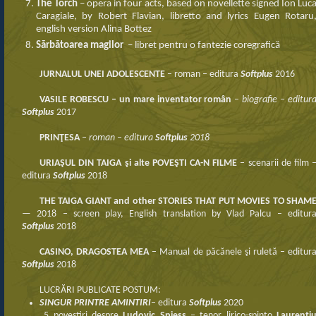
The Torch
– opera in four acts, based on novellette signed Ion Luc
Caragiale, by Robert Flavian, libretto and lyrics Eugen Rotaru
english version Alina Bottez
Sărbătoarea magilor
– libret pentru o fantezie coregrafică
JURNALUL UNEI ADOLESCENTE
– roman – editura
Softplus
2016
VASILE ROBESCU – un mare inventator român
–
biografie – editur
Softplus
2017
PRIN
Ţ
ESA
–
roman – editura
Softplus
2018
URIAŞUL DIN TAIGA şi alte POVEŞTI CA-N FILME
– scenarii de film 
editura
Softplus
2018
THE TAIGA GIANT and other STORIES THAT PUT MOVIES TO SHAM
— 2018 – screen play, English translation by Vlad Palcu – editur
Softplus
2018
CASINO, DRAGOSTEA MEA
– Manual de păcănele şi ruletă – editur
Softplus
2018
LUCRĂRI PUBLICATE POSTUM:
SINGUR PRINTRE AMINTIRI
– editura
Softplus
2020
5 povestiri despre
Ludovic Spiess
– tenor lirico-spinto
Laurenţi