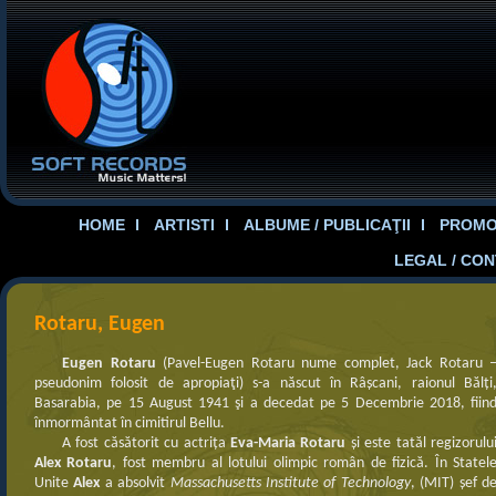
HOME
ARTISTI
ALBUME / PUBLICAŢII
PROMOT
LEGAL / CO
Rotaru, Eugen
Eugen Rotaru
(Pavel-Eugen Rotaru nume complet, Jack Rotaru 
pseudonim folosit de apropiaţi) s-a născut în Râșcani, raionul Bălți
Basarabia, pe 15 August 1941 şi a decedat pe 5 Decembrie 2018, fiin
înmormântat în cimitirul Bellu.
A fost căsătorit cu actrița
Eva-Maria Rotaru
și este tatăl regizorulu
Alex Rotaru
, fost membru al lotului olimpic român de fizică. În Statel
Unite
Alex
a absolvit
Massachusetts Institute of Technology
, (MIT) șef d