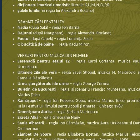
dicționarul muzical umoristic
literele K,L,M,N,O,P,R
galele lunilor
în regia lui Alexandru Bocăneț
DRAMATIZĂRI PENTRU TV
N
a
d
i
a
(după Saki) – regia Ion Barna
D
e
j
unul
(după Maugham) – regia Alexandru Bocăneț
Poe
tul
(după Capek) – regia Luminița Suciu
O bucățică de pâine
– regia Radu Miron
VERSURI PENTRU MUZICA DIN FILMELE
Serenadă pentru etajul 12
– regia Carol Corfanta, muzica Pau
Urmuzescu
Ultimele zile ale verii –
regia Savel Stiopul, muzica H. Maiorovici ș
Camelia Dăscălescu
Urma ștergătorului de urme
– regia George Cornea
Buletin de București
– regia și scenariu Francisc Munteanu, muzic
Marius Țeicu
Rămășagul
– regia Ion Popescu Gopo, muzica Marius Țeicu; premiu
III la Festivalul Filmului pentru copii și tineret – Chicago 1987
Domnișoara Aurica
– regia Șerban Marinescu
Egreta Albă
– regia Gheorghe Nagy
Sania Albastră
– regia Ion Cărmăzăn, muzica Aura Urziceanu și Da
Creimerman
Zâmbet De Soare
– regia Elisabeta Bostan, muzica Marius Țeicu