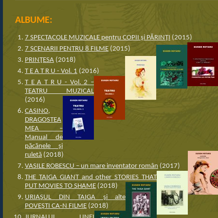
ALBUME:
7 SPECTACOLE MUZICALE pentru COPII şi PĂRINŢI
(2015)
7 SCENARII PENTRU 8 FILME
(2015)
PRINŢESA
(2018)
T E A T R U - Vol. 1
(2016)
T E A T R U - Vol. 2 –
TEATRU MUZICAL
(2016)
CASINO,
DRAGOSTEA
MEA –
Manual de
păcănele şi
ruletă
(2018)
VASILE ROBESCU – un mare inventator român
(2017)
THE TAIGA GIANT and other STORIES THAT
PUT MOVIES TO SHAME
(2018)
URIAŞUL DIN TAIGA şi alte
POVEŞTI CA-N FILME
(2018)
JURNALUL UNEI