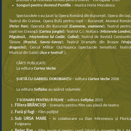
premiul II la Festivalul filmului pentru tineret – Portugalia 1989
Songuri pentru domnul Puntilla
– muzica Horia Moculescu
Spectacolele s-au jucat la Opera Română din București, Opera din Iași
Teatrul din Craiova, Opera Bufă pentru copii – București, Ateneul Româ
(
Peter Pan
); Opereta din București (
Examene, examene
); Teatrul pentr
copii Ion Creangă (
Cartea junglei
); Teatrul C.I. Nottara (
Misterele Londrei
Păguboşii, Moştenirea lui Cadâr, Cuibul
); Teatrul de Revistă Constanti
Tănase (
Prostul, Savoy-Savoy
); Teatrul Dramatic din Brașov (
Vraj
dragostei
); Cercul Militar Cluj-Napoca (spectacole tematice); Teatru
Muzical din Galați (
Aşa e teatrul!
).
CĂRȚI PUBLICATE:
La editura
Curtea Veche
ȘUETĂ CU GABRIEL DOROBANȚU
– editura
Curtea Veche
2006
La editura
Softplus
au apărut volumele:
7 SCENARII
PENTRU 8 FILME
– editura
Softplus
2015
Filiera BRÂNCUŞI
– Scenariu pentru film sau piesă de teatru
Fură şi fugi
– Film poliţist
Sub URSA MARE
– în colaborare cu Dan Mironescu și Floric
Fulgeanu
Peter Pan
– Film muzical pentru copii (după o poveste de J. M