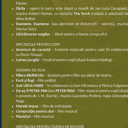
Flavian
Făclia
– operă în patru acte (după o nuvelă de Ion Luca Caragiale)
muzica Robert Flavian, cu varianta
The Torch
tradusă și adaptată d
Alina Bottez
Examene, Examene
(sau
Agronom de Bucureşti
) – operetă, muzic
Marius Țeicu
Sărbătoarea magilor
– libret pentru o feerie coregrafică
SPECTACOLE PENTRU COPII
Aventuri de vacanţă
– Fantezie muzicală pentru copii (în colaborar
cu Florin Tănase)
Cartea junglei
– Muzical pentru copii (după Rudyard Kipling)
SCENARII DE FILM
Filiera BRÂNCUŞI
– Scenariu pentru film sau piesă de teatru
Fură şi fugi
– Film poliţist
Sub URSA MARE
– în colaborare cu Dan Mironescu și Florica Fulgeanu
De-aş fi PETER PAN
(
sau
PETER PAN)
– Film muzical pentru copii (dup
o poveste de J. M. Barrie), muzica Laurenţiu Profeta, regia Gheorgh
Nagy
Marele impas
– Film de anticipaţie
Compoziţie pentru doi
– Film muzical
Pianistul
– Film muzical
SPECTACOLE PENTRU TEATRU DE REVISTĂ