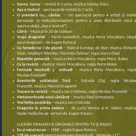
Savoy, Savoy
– revistă în 2 acte, muzica Marius Țeicu
Aşa e teatrul
– spectacol de revistă în 2 acte
O premieră cu… cântec
– Un spectacol pentru 4 artişti şi mult
personaje (o reducție/adaptare pentru a avea distribuție mică 
spectacolului „
Aşa e teatrul
”)
Câinii
– Muzical în 20 de tablouri
Vraja dragostei
– Farsă romantică, muzica Horia Moculescu (dup
Jocul dragostei
– de Eugen Rotaru)
Cu
f
e
m
eile
n
u
–
i
de
glu
mit
– Teatrul Evreiesc de Stat; muzica Richar
Stein, Adalbert Winckler, Florentin Delmar; regia Harry Eliad
R
epetiție generală
– muzica Horia Moculescu, regia Petre Bokor
Ca la revistă
– muzica: Horia Moculescu, regia Petre Bokor
Fa
ntezie muzicală
+
estivală
– muzica Horia Moculescu, regi
Nicolae Frunzetti
A
venturile soldatului Trică
– Estrada Cluj, regia Nicola
Frunzetti,
muzica Marcel Dragomir
T
recere în revistă
– muzica Ion Cristinoiu, regia Nicolae Frunzetti
Metamorfozele unui cântăreț
– muzica Paul Urmuzescu
Trei fetițe poștărițe
– muzica Ion Cristinoiu
Dragoste la prima vedere
– de Lucia Verona și H. Salem, muzic
Vasile Vasilache pe
versuri de Eugen Rotaru
LUCRĂRI DRAMATICE ORIGINALE PENTRU TV ŞI RADIO
E
u
ș
i
m
icul ecran
– 1968 – regia Eugen Rotaru
128 de scenarii
pentru emisiunea duminicală
„Magazin 111”