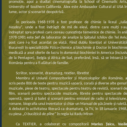
promoție, apoi a studiat cinematografia la School of Cinematic Arts
University of Southern California. Alex este Ambasador Cultural al USA î
lume, actor și scenarist deopotrivă.
În perioada 1968-1978 a fost profesor de chimie la liceul „
Iuli
Hașdeu
”, unde a fost îndrăgit de mii de elevi, dintre care mulți s-a
îndreptat spre profesii care cereau cunoștințe temeinice de chimie. În ani
1978-1981 este Șef de laborator de analize la Spitalul
Ichilov
din Tel Aviv
post care i-a fost acordat pe viață. Fiind dublu licențiat al Universități
București în specialitățile Fizico-chimice și biochimie şi Doctor în biochimi
medicală a avut oferte de lucru în domeniul biochimiei în America (inclusi
de la Pentagon), Belgia și Africa de Sud, preferând, însă, să se întoarcă î
România pentru a fi alături de familie.
Scriitor, scenarist, dramaturg, textier, libretist
Membru al
Uniunii Compozitorilor și Muzicologilor din România
, 
scris peste 800 de texte pentru muzică ușoară, corală și diverse alte genur
muzicale, piese de teatru, spectacole pentru teatru de revistă, scenarii d
film, scenarii pentru spectacole muzicale, librete pentru spectacole d
operetă, operă și balet şi scenarii pentru emisiuni de radio și televiziune
romane, biografia unui inventator și chiar un Manual de păcănele şi ruletă
A debutat în activitatea literară ca dramaturg, la TV, în 18 ianuarie 1968
cu piesa „
O bucățică de pîine
” în regia lui Radu Miron
Ca TEXTIER, a colaborat cu compozitorii
Marius Ţeicu, Vasil