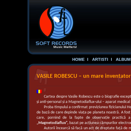
HOME
ARTISTI
ALBUME
VASILE ROBESCU – un mare inventato
Cartea despre Vasile Robescu este o biografie excepti
şi anti-personal şi a Magnetodiaflux-ului – aparat medica
Proba timpului a confirmat previziunea fizicianului 
de bază de care depinde viaţa pe planeta noastră. A fost
care, pornind de la fapte de observaţie practică 
„
Magnetodiaflux”,
bazat pe acţiunea câmpurilor electrom
Autorii încearcă să facă un act de dreptate faţă de m