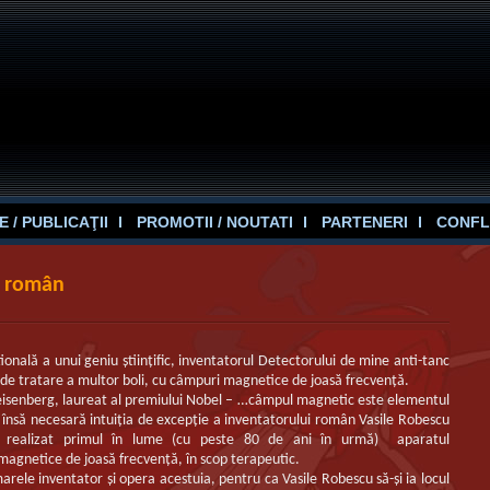
 / PUBLICAŢII
PROMOTII / NOUTATI
PARTENERI
CONFL
r român
onală a unui geniu ştiinţific, inventatorul Detectorului de mine anti-tanc
l de tratare a multor boli, cu câmpuri magnetice de joasă frecvenţă.
Heisenberg, laureat al premiului Nobel – …câmpul magnetic este elementul
 însă necesară intuiţia de excepţie a inventatorului român Vasile Robescu
a realizat primul în lume (cu peste 80 de ani în urmă) aparatul
agnetice de joasă frecvenţă, în scop terapeutic.
arele inventator şi opera acestuia, pentru ca Vasile Robescu să-şi ia locul