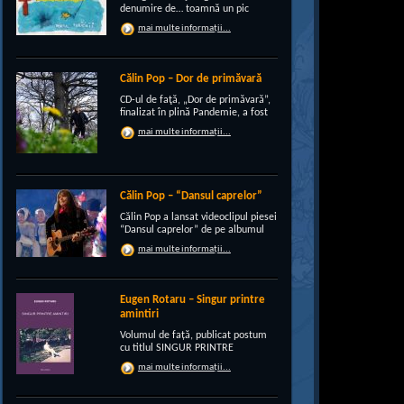
denumire de… toamnă un pic
“încruntată”, elegant suprapusă
mai multe informații...
unei existenţe de peste un sfert de
veac, grupul CRI-GRI întâmpină
voios anotimpul ruginiu al
melancoliilor de tot soiul, cu un nou
Călin Pop – Dor de primăvară
[…]
CD-ul de faţă, „Dor de primăvară”,
finalizat în plină Pandemie, a fost
conceput, pe de-a intregul, de
mai multe informații...
rocker-ul Călin Pop, inconfundabil
frontman al trupei Celelalte
Cuvinte. Iar dincolo de apariţia
publică electrizantă, de
experimentat vocalist […]
Călin Pop – “Dansul caprelor”
Călin Pop a lansat videoclipul piesei
“Dansul caprelor” de pe albumul
“Ritual de iarnă”. Premiera a avut
mai multe informații...
loc pe 27.12.2020 pe canalul
SoftRecordsVideo de pe YouTube.
Jocul caprei este un obicei întâlnit
în perioada […]
Eugen Rotaru – Singur printre
amintiri
Volumul de față, publicat postum
cu titlul SINGUR PRINTRE
AMINTIRI, este o confesiune a lui
mai multe informații...
Eugen Rotaru despre bunii lui
prieteni care au plecat, unul câte
unul, și l-au lăsat din ce în ce mai