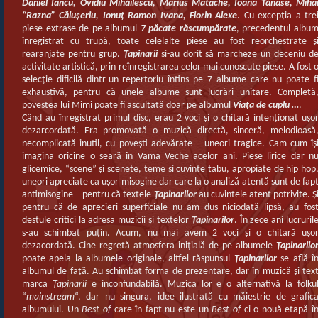
Daniel Iancu, Ovidiu Mihăilescu, Marius Matache, Ioana Tănase, Miha
“Razna” Căluşeriu, Ionuţ Ramon Ivana, Florin Alexe
. Cu excepţia a tre
piese extrase de pe albumul
7 păcate răscumpărate
, precedentul albu
înregistrat cu trupă, toate celelalte piese au fost reorchestrate ş
rearanjate pentru grup.
Ţapinarii
şi-au dorit să marcheze un deceniu d
activitate artistică, prin reînregistrarea celor mai cunoscute piese. A fost 
selecţie dificilă dintr-un repertoriu întins pe 7 albume care nu poate f
exhaustivă, pentru că unele albume sunt lucrări unitare. Completă
povestea lui Mimi poate fi ascultată doar pe albumul
Viaţa de cuplu …
.
Când au înregistrat primul disc, erau 2 voci şi o chitară intenţionat uşo
dezarcordată. Era promovată o muzică directă, sinceră, melodioasă
necomplicată inutil, cu poveşti adevărate – uneori tragice. Cam cum îş
imagina oricine o seară în Vama Veche acelor ani. Piese lirice dar n
glicemice, “scene” şi scenete, teme şi cuvinte tabu, apropiate de hip hop
uneori apreciate ca uşor misogine dar care la o analiză atentă sunt de fap
antimisogine – pentru că textele
Ţapinarilor
au cuvintele atent potrivite. Ş
pentru că de aprecieri superficiale nu am dus niciodată lipsă, au fos
destule critici la adresa muzicii şi textelor
Ţapinarilor
. În zece ani lucruril
s-au schimbat puţin. Acum, nu mai avem 2 voci şi o chitară uşo
dezacordată. Cine regretă atmosfera iniţială de pe albumele
Ţapinarilo
poate apela la albumele originale, altfel răspunsul
Ţapinarilor
se află î
albumul de faţă. Au schimbat forma de prezentare, dar în muzică şi tex
marca
Ţapinarii
e inconfundabilă. Muzica lor e o alternativă la folku
“
mainstream
“, dar nu singura, idee ilustrată cu măiestrie de grafic
albumului. Un
Best of
care în fapt nu este un
Best of
ci o nouă etapă î