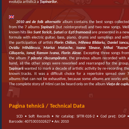
evoluţia artistică a
Ţapinarilor
.
2010 ani de folk alternativ
album contains the best songs collecte
from the 7 albums
Ţapinarii
(but reinterpreted) and two new songs. Wel
known hits like
Sunt fericit, Şuturi
or
Eşti frumoasă
are presented in a ne
formula with electric guitar, bass, piano, drums and samplings and wit
the participation of artists
Florin Chilian, Mihnea Blidariu, Daniel Iancu
Ovidiu Mihăilescu, Marius Matache, Ioana Tănase, Mihai “Razna
Căluşeriu, Ionuţ Ramon Ivana, Florin Alexe
. Excepting three songs fro
the album
7 păcate răscumpărate
, the previous album recorded with 
band, all the other songs were reworked and rearranged for the group
Ţapinarii
wanted to mark a decade of artistic activity by re-recording th
known tracks. It was a difficult choice for a repertoire spread over 
albums that can not be exhaustive, because some albums are works unit
The complete story of
Mimi
can be heard only on the album
Viaţa de cupl
…
.
Pagina tehnică / Technical Data
1CD • Soft Records • Nr catalog: SFTR-026-2 • Cod preț: DGP 
Barcode: 4075303102627 • An: 2010