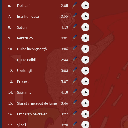
6.
Doi bani
2:08
7.
Esti frumoasă
3:55
8.
Şuturi
4:13
9.
Pentru voi
4:01
10.
Dulce inconştienţă
3:06
11.
Du-te naibii
2:44
12.
Unde eşti
3:03
13.
Protest
5:07
14.
Speranţa
4:18
15.
Sfârşit şi început de lume
3:46
16.
Embargo pe creier
3:27
17.
Şi zeii
3:20