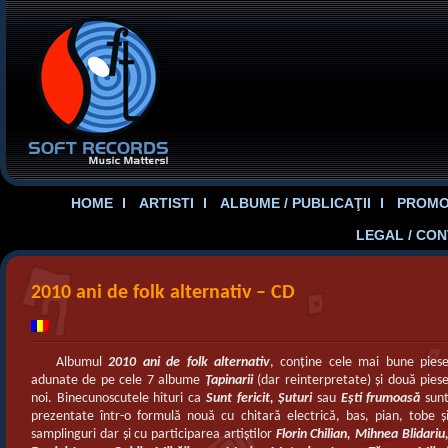
HOME
ARTISTI
ALBUME / PUBLICAŢII
PROMOT
LEGAL / CO
2010 ani de folk alternativ – CD
Albumul
2010 ani de folk alternativ
, conţine cele mai bune pies
adunate de pe cele 7 albume
Ţapinarii
(dar reinterpretate) şi două pies
noi. Binecunoscutele hituri ca
Sunt fericit, Şuturi
sau
Eşti frumoasă
sun
prezentate într-o formulă nouă cu chitară electrică, bas, pian, tobe ş
samplinguri dar şi cu participarea artiştilor
Florin Chilian, Mihnea Blidariu