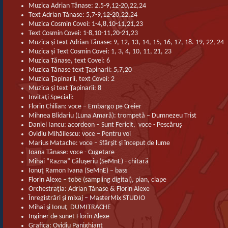
Muzica Adrian Tănase: 2,5-9,12-20,22,24
Text Adrian Tănase: 5,7-9,12-20,22,24
Muzica Cosmin Covei: 1-4,8,10-11,21,23
Text Cosmin Covei: 1-8,10-11,20-21,23
Muzica şi text Adrian Tănase: 9, 12, 13, 14, 15, 16, 17, 18. 19, 22, 24
Muzica şi Text Cosmin Covei: 1, 3, 4, 10, 11, 21, 23
Muzica Tănase, text Covei: 6
Muzica Tănase text Ţapinarii: 5,7,20
Muzica Ţapinarii, text Covei: 2
Muzica şi text Ţapinarii: 8
Invitaţi Speciali:
Florin Chilian: voce – Embargo pe Creier
Mihnea Blidariu (Luna Amară): trompetă – Dumnezeu Trist
Daniel Iancu: acordeon – Sunt Fericit, voce - Pescăruş
Ovidiu Mihăilescu: voce – Pentru voi
Marius Matache: voce – Sfârşit şi început de lume
Ioana Tănase: voce - Cugetare
Mihai “Razna” Căluşeriu (SeMnE) - chitară
Ionuţ Ramon Ivana (SeMnE) – bass
Florin Alexe – tobe (sampling digital), pian, clape
Orchestraţia: Adrian Tănase & Florin Alexe
Înregistrări şi mixaj – MasterMix STUDIO
Mihai şi Ionuţ DUMITRACHE
Inginer de sunet Florin Alexe
Grafica: Ovidiu Panighianţ