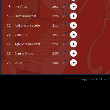
18.
Pescăruş
3:59
19.
Dumnezeu trist
3:24
20.
Idei preconcepute
2:18
21.
Cugetare
2:40
22.
Aştept primul vânt
2:51
23.
Cum ar fi fost
2:07
24.
2010
2:09
copyright SoftPlus 