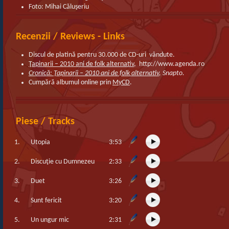
Foto: Mihai Căluşeriu
Recenzii / Reviews - Links
Discul de platină pentru 30.000 de CD-uri vândute.
Ţapinarii – 2010 ani de folk alternativ
, http://www.agenda.ro
Cronică: Ţapinarii – 2010 ani de folk alternativ
, Snapto.
Cumpără albumul online prin
MyCD
.
Piese / Tracks
1.
Utopia
3:53
2.
Discuţie cu Dumnezeu
2:33
3.
Duet
3:26
4.
Sunt fericit
3:20
5.
Un ungur mic
2:31