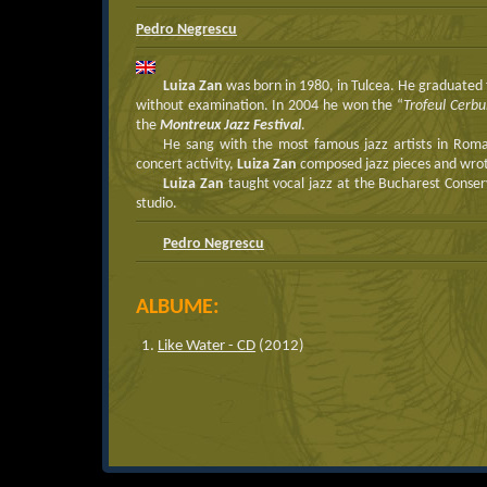
Pedro Negrescu
Luiza Zan
was born in 1980, in Tulcea. He graduated
without examination. In 2004 he won the “
Trofeul Cerbu
the
Montreux Jazz Festival
.
He sang with the most famous jazz artists in Rom
concert activity,
Luiza Zan
composed jazz pieces and wrote
Luiza Zan
taught vocal jazz at the Bucharest Conser
studio.
Pedro Negrescu
ALBUME:
Like Water - CD
(2012)