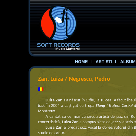
HOME
ARTISTI
ALBUME
Zan, Luiza / Negrescu, Pedro
Luiza Zan
s-a născut în 1980, la Tulcea. A făcut lice
Iași
. În 2004 a câştigat cu trupa
Slang
“
Trofeul Cerbul 
Montreux.
A cântat cu cei mai cunoscuţi artişti de jazz din R
concertistică,
Luiza Zan
a compus piese de jazz şi a scris 
Luiza Zan
a predat jazz vocal la
Conservatorul
din B
studio de canto.