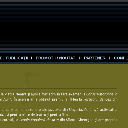
 / PUBLICAŢII
PROMOTII / NOUTATI
PARTENERI
CONFL
ul la Piatra-Neamț şi apoi a fost admisă fără examen la
Conservatorul de la
de Aur”
. În acelaşi an a obţinut premiul al II-lea la
Festivalul de jazz
din
omânia şi cu nume sonore ale jazzu-lui din Ungaria. Pe lângă activitatea
muzică pentru piese de teatru şi pentru film.
ucureşti, la
Școala Populară de Arte
din Sfântu Gheorghe şi are propriul