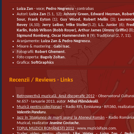
Luiza Zan
- voce;
Pedro Negrescu
- contrabas
Autori:
Luiza Zan
(5.1, 12);
Johnny Green, Edward Heyman, Rober
Sour, Frank Eyton
(1);
Guy Wood, Robert Mellin
(3);
Laurenc
Revey
(4,10);
Jerry Leiber, Mike Stoller
(5.2);
L.L. Junior
(6);
Fre
Karlin, Robb Wilson (Robb Royer), Arthur James (Jimmy Griffin)
(8)
Sigmund Romberg, Oscar Hammerstein II
(9); Tradiţional (2, 7, 11).
Aranjamente:
Luiza Zan & Pedro Negrescu
.
Mixare & mastering :
Gabi Isac
.
Fotografii:
Robert Ghement
.
Foto coperta:
Bagoly Zoltan
.
Grafica:
SoftGraphics
Recenzii / Reviews - Links
Retrospectivă muzicală. Anul discografic 2012
-
Observatorul Cultura
Nr.657 - Ianuarie 2013, autor
Mihai Plămădeală
.
Muzică pentru colecționari
– Radio RFI, Emisiunea - RFI360, realizato
Valentin Panduru
.
Jazz în '
Stagiunea de marţi seara
' la Ateneul Român
– Radio Români
Muzical, realizator
Jeanine Costache
.
TOPUL MUZICII ROMÂNEŞTI 2012
- www.muzicisifaze.com.
Trailer video
pentru albumul:
Like Water - Luiza Zan / Pedr