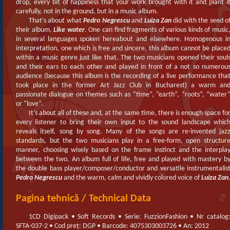
drop, every bit of happiness that your work brought with it and plant i
carefully, not in the ground, but in a music album.
That’s about what
Pedro Negrescu
and
Luiza Zan
did with the seed o
their album,
Like water
. One can find fragments of various kinds of music
in several languages spoken hereabout and elsewhere. Homogenous i
interpretation, one which is free and sincere, this album cannot be place
within a music genre just like that. The two musicians opened their soul
and their ears to each other and played in front of a not so numerou
audience (because this album is the recording of a live performance tha
took place in the former Art Jazz Club in Bucharest) a warm an
passionate dialogue on themes such as “time”, “earth”, “roots”, “water
or “love”.
It’s about all of these and, at the same time, there is enough space fo
every listener to bring their own input to the sound landscape whic
reveals itself, song by song. Many of the songs are re-invented jaz
standards, but the two musicians play in a free-form, open structur
manner, choosing wisely based on the frame instinct and the interpla
between the two. An album full of life, free and played with mastery b
the double bass player/composer/conductor and versatile instrumentalis
Pedro Negrescu
and the warm, calm and vividly colored voice of
Luiza Zan
Pagina tehnică / Technical Data
1CD Digipack • Soft Records • Serie: FuzzionFashion • Nr catalog
SFTA-037-2 • Cod preț: DGP • Barcode: 4075303003726 • An: 2012