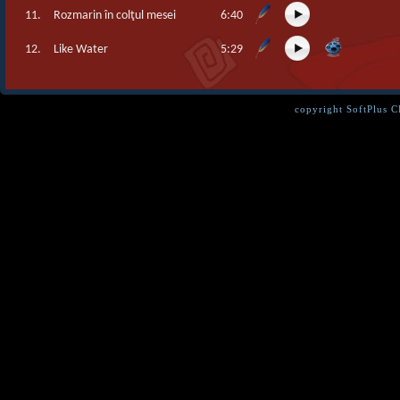
11.
Rozmarin în colţul mesei
6:40
12.
Like Water
5:29
copyright SoftPlus 