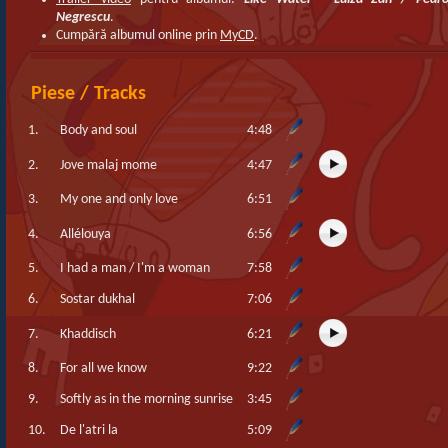
Negrescu
.
Cumpără albumul online prin
MyCD
.
Piese / Tracks
1.
Body and soul
4:48
2.
Jove malaj mome
4:47
3.
My one and only love
6:51
4.
Allélouya
6:56
5.
I had a man / I'm a woman
7:58
6.
Sostar dukhal
7:06
7.
Khaddisch
6:21
8.
For all we know
9:22
9.
Softly as in the morning sunrise
3:45
10.
De l'atri la
5:09