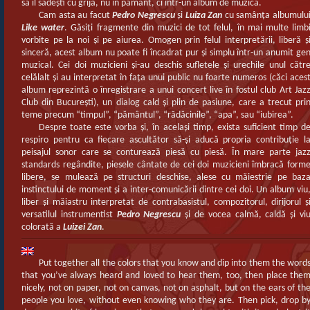
să îl sădeşti cu grija, nu în pământ, ci într-un album de muzică.
Cam asta au facut
Pedro Negrescu
şi
Luiza Zan
cu samânţa albumulu
Like water
. Găsiţi fragmente din muzici de tot felul, în mai multe limb
vorbite pe la noi şi pe aiurea. Omogen prin felul interpretării, liberă ş
sinceră, acest album nu poate fi încadrat pur şi simplu într-un anumit ge
muzical. Cei doi muzicieni şi-au deschis sufletele şi urechile unul cătr
celălalt şi au interpretat în faţa unui public nu foarte numeros (căci aces
album reprezintă o înregistrare a unui concert live în fostul club Art Jaz
Club din Bucureşti), un dialog cald şi plin de pasiune, care a trecut pri
teme precum “timpul”, “pământul”, “rădăcinile”, “apa”, sau “iubirea”.
Despre toate este vorba şi, în acelaşi timp, exista suficient timp d
respiro pentru ca fiecare ascultător să-şi aducă propria contribuţie l
peisajul sonor care se conturează piesă cu piesă. În mare parte jaz
standards regândite, piesele cântate de cei doi muzicieni îmbracă form
libere, se mulează pe structuri deschise, alese cu măiestrie pe baz
instinctului de moment şi a inter-comunicării dintre cei doi. Un album viu
liber şi măiastru interpretat de contrabasistul, compozitorul, dirijorul ş
versatilul instrumentist
Pedro Negrescu
şi de vocea calmă, caldă şi vi
colorată a
Luizei Zan
.
Put together all the colors that you know and dip into them the word
that you’ve always heard and loved to hear them, too, then place the
nicely, not on paper, not on canvas, not on asphalt, but on the ears of th
people you love, without even knowing who they are. Then pick, drop b