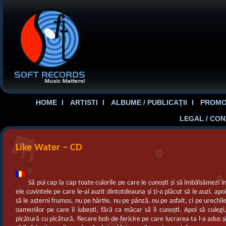
HOME
ARTISTI
ALBUME / PUBLICAŢII
PROMOT
LEGAL / CO
Like Water – CD
Să pui cap la cap toate culorile pe care le cunoşti şi să îmbălsămezi î
ele cuvintele pe care le-ai auzit dintotdeauna şi ţi-a plăcut să le auzi, apo
să le aşterni frumos, nu pe hârtie, nu pe pânză, nu pe asfalt, ci pe urechil
oamenilor pe care îi iubeşti, fără ca măcar să îi cunoşti. Apoi să culegi
picătură cu picătură, fiecare bob de fericire pe care lucrarea ta l-a adus ş