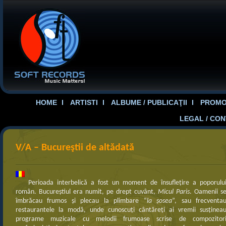
HOME
ARTISTI
ALBUME / PUBLICAŢII
PROMOT
LEGAL / CO
V/A – Bucureştii de altădată
Perioada interbelică a fost un moment de însufleţire a poporulu
român. Bucureştiul era numit, pe drept cuvânt,
Micul Paris
. Oamenii s
îmbrăcau frumos şi plecau la plimbare “
la şosea
”, sau frecventa
restaurantele la modă, unde cunoscuţi cântăreţi ai vremii susţinea
programe muzicale cu melodii frumoase scrise de compozitor