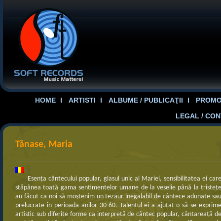
HOME
ARTISTI
ALBUME / PUBLICAŢII
PROMOT
LEGAL / CO
Tănase, Maria
Esenţa cântecului popular, glasul unic al Mariei, sensibilitatea ei car
stăpânea toată gama sentimentelor umane de la veselie până la tristeţ
au făcut ca noi să moştenim un tezaur inegalabil de cântece adunate sa
prelucrate în perioada anilor 30-60. Talentul ei a ajutat-o să se exprim
artistic sub diferite forme ca interpretă de cântec popular, cântareaţă d