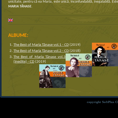
unicitate, pentru că ea Maria, este unică, inconfundabilă, inegalabilă. Est
MARIA TĂNASE
.
ALBUME:
The Best of Maria Tănase vol.1 - CD
(2019)
The Best of Maria Tănase vol.2 - CD
(2018)
The Best of Maria Tănase vol.3
(inedite) - CD
(2019)
copyright SoftPlus 