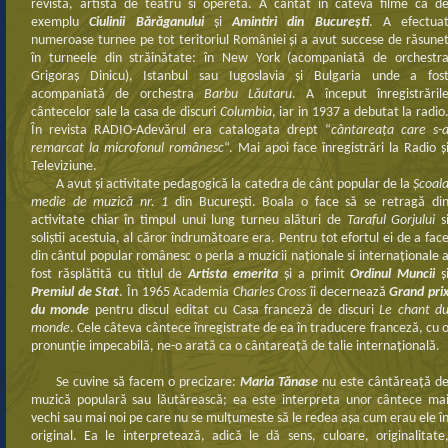
revistă, artistă de teatru si operetă. A cântat în câteva filme ca d
exemplu
Ciulinii Bărăganului
şi
Amintiri din Bucureşti
. A efectua
numeroase turnee pe tot teritoriul României şi a avut succese de răsune
în turneele din străinătate: în New York (acompaniată de orchestr
Grigoraş Dinicu), Istanbul sau Iugoslavia şi Bulgaria unde a fos
acompaniată de orchestra
Barbu Lăutaru
. A început înregistrăril
cântecelor sale la casa de discuri
Columbia
, iar in 1937 a debutat la radio
În revista RADIO-Adevărul era catalogata drept “
cântareaţa care s-
remarcat la microfonul românesc
“. Mai apoi face înregistrări la Radio ş
Televiziune.
A avut şi activitate pedagogică la catedra de cânt popular de la
Şcoal
medie de muzică nr. 1
din Bucureşti. Boala o face să se retragă di
activitate chiar în timpul unui lung turneu alături de
Taraful Gorjului
s
soliştii acestuia, al căror îndrumătoare era. Pentru tot efortul ei de a fac
din cântul popular românesc o perla a muzicii naţionale si internaţionale 
fost răsplătită cu titlul de
Artista emerita
şi a primit
Ordinul Muncii
ş
Premiul de Stat
. În 1965 Academia
Charles Cross
îi decernează
Grand pri
du monde
pentru discul editat cu Casa franceză de discuri
Le chant d
monde
. Cele câteva cântece înregistrate de ea în traducere franceză, cu 
pronunţie impecabilă, ne-o arată ca o cântareaţă de talie internaţională.
Se cuvine să facem o precizare:
Maria Tănase
nu este cântăreaţă d
muzică populară sau lăutărească; ea este interpreta unor cântece ma
vechi sau mai noi pe care nu se mulţumeste să le redea aşa cum erau ele î
original. Ea le interpretează, adică le dă sens, culoare, originalitate