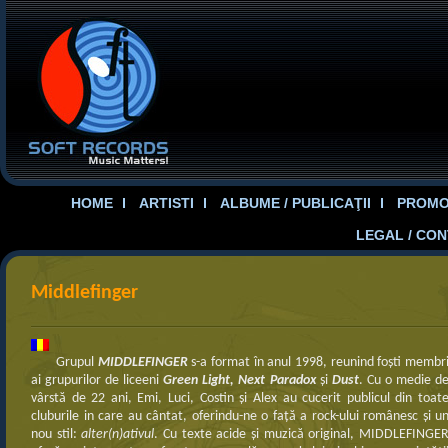
HOME
ARTISTI
ALBUME / PUBLICAŢII
PROMOT
LEGAL / CO
Middlefinger
Grupul
MIDDLEFINGER
s-a format în anul 1998, reunind foşti membr
ai grupurilor de liceeni
Green Light, Next Paradox
şi
Dust
. Cu o medie d
vârstă de 22 ani, Emi, Luci, Costin şi Alex au cucerit publicul din toat
cluburile in care au cântat, oferindu-ne o faţă a rock-ului românesc şi u
nou stil:
alter(n)ativul
. Cu texte acide şi muzică original, MIDDLEFINGE