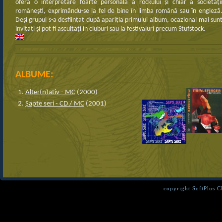
oferă o interpretare foarte personală a rockului şi chiar a societăţi
româneşti, exprimându-se la fel de bine în limba română sau în engleză
Deşi grupul s-a desfiinţat după apariţia primului album, ocazional mai sun
invitaţi şi pot fi ascultaţi in cluburi sau la festivaluri precum Stufstock.
ALBUME:
Alter(n)ativ - MC
(2000)
Şapte seri - CD / MC
(2001)
copyright SoftPlus 