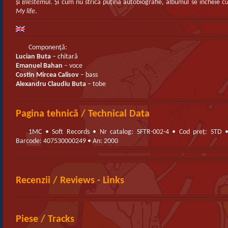
şi
Blestemul
. Şi cum nu strică puţină autobiografie, albumul se încheie c
My life
.
Componenţă:
Lucian Buta
– chitară
Emanuel Bahan
– voce
Costin Mircea Calisov
– bass
Alexandru Claudiu Buta
– tobe
Pagina tehnică / Technical Data
1MC • Soft Records • Nr catalog: SFTR-002-4 • Cod preț: STD 
Barcode: 407530000249 • An: 2000
Recenzii / Reviews - Links
Piese / Tracks