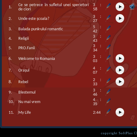
Ce se petrece în sufletul unei sperietori
3 :
1.
de ciori
58
3 :
2.
Unde este şcoala?
27
5 :
3.
Balada punk-ului romantic
42
3 :
4.
Religii
43
3 :
5.
PRO.Fanii
34
3 :
6.
Welcome to Romania
03
4 :
7.
Oraşul
07
2 :
8.
Rebel
33
3 :
9.
Blestemul
46
4 :
10.
Nu mai vrem
35
11.
My Life
2:44
copyright SoftPlus 