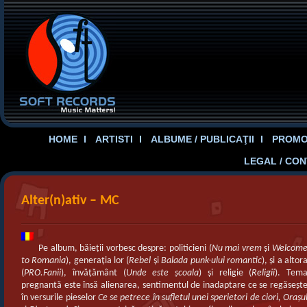
HOME
ARTISTI
ALBUME / PUBLICAŢII
PROMOT
LEGAL / CO
Alter(n)ativ – MC
Pe album, băieţii vorbesc despre: politicieni (
Nu mai vrem
şi
Welcom
to Romania
), generaţia lor (
Rebel
şi
Balada punk-ului romantic
), şi a altor
(
PRO.Fanii
), învăţământ (
Unde este şcoala
) şi religie (
Religii
). Tem
pregnantă este însă alienarea, sentimentul de inadaptare ce se regăseşt
în versurile pieselor
Ce se petrece în sufletul unei sperietori de ciori, Oraşu