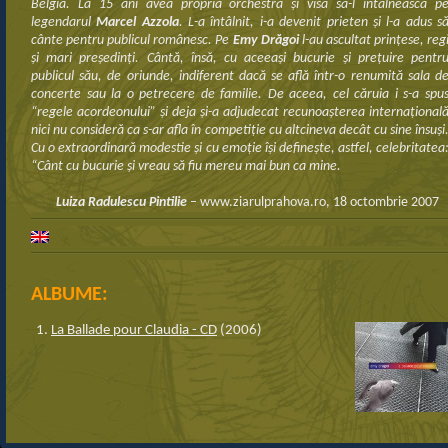
Belgia. La 15 ani avea propria orchestra şi visa să-l intâlnească p
legendarul
Marcel Azzola
. L-a întâlnit, i-a devenit prieten şi l-a adus s
cânte pentru publicul românesc. Pe
Emy Drăgoi
l-au ascultat prinţese, reg
şi mari preşedinţi. Cântă, însă, cu aceeaşi bucurie şi preţuire pentr
publicul său, de oriunde, indiferent dacă se află într-o renumită sala d
concerte sau la o petrecere de familie. De aceea, cel căruia i s-a spu
“regele acordeonului” şi deja şi-a adjudecat recunoaşterea internaţional
nici nu consideră ca s-ar afla în competiţie cu altcineva decât cu sine însuşi
Cu o extraordinară modestie şi cu emoţie îşi defineşte, astfel, celebritatea
“Cânt cu bucurie şi vreau să fiu mereu mai bun ca mine.
Luiza Radulescu Pintilie
– www.ziarulprahova.ro, 18 octombrie 2007
ALBUME:
La Ballade pour Claudia - CD
(2006)