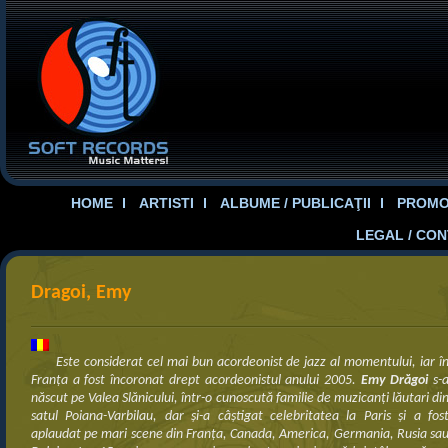
HOME
ARTISTI
ALBUME / PUBLICAŢII
PROMOT
LEGAL / CO
Dragoi, Emy
Este considerat cel mai bun acordeonist de jazz al momentului, iar î
Franţa a fost încoronat drept acordeonistul anului 2005.
Emy Drăgoi
s-
născut pe Valea Slănicului, într-o cunoscută familie de muzicanţi lăutari di
satul Poiana-Varbilau, dar şi-a câştigat celebritatea la Paris şi a fos
aplaudat pe mari scene din Franţa, Canada, America, Germania, Rusia sa