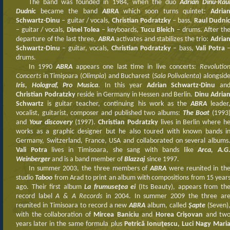
The band was founded in 1984, when the duo
Adrian Dinu-Rau
Dudni
c
became the band
ABRA
which soon turns quintet:
Adria
Schwartz-Dinu
– guitar / vocals,
Christian Podratzky
– bass,
Raul Dudni
– guitar / vocals,
Dinel Tolea
– keyboards,
Tucu Bleich
– drums. After th
departure of the last three,
ABRA
activates and stabilizes the trio:
Adria
Schwartz-Dinu
– guitar, vocals,
Christian Podratzky
– bass,
Vali Potra
drums.
In 1990
ABRA
appears one last time in live concerts:
Revolutio
Concerts
in Timişoara (
Olimpia
) and Bucharest (
Sala Polivalenta
) alongsid
Iris, Holograf, Pro Musica
. In this year
Adrian Schwartz-Dinu
an
Christian Podratzky
reside in Germany in Hessen and Berlin.
Dinu Adria
Schwartz
is guitar teacher, continuing his work as the
ABRA
leader
vocalist, guitarist, composer and published two albums:
The Boat
(1993
and
Your discovery
(1997).
Christian Podratzky
lives in Berlin where h
works as a graphic designer but he also toured with known bands i
Germany, Switzerland, France, USA and collaborated on several albums
Vali Potra
lives in Timisoara, she sang with bands like
Arca, A.G
Weinberger
and is a band member of
Blazzaj
since 1997.
In summer 2003, the three members of
ABRA
were reunited in th
studio
Taboo
from Arad to print an album with compositions from 15 year
ago. Their first album
La frumuseţea ei
(Its Beauty), appears from th
record label
A & A Records
in 2004. In summer 2009 the three ar
reunited in Timisoara to record a new
ABRA
album, called
Şapte
(Seven)
with the collaboration of
Mircea Baniciu
and
Horea Crişovan
and tw
years later in the same formula plus
Petrică Ionuţescu, Luci Nagy Mari