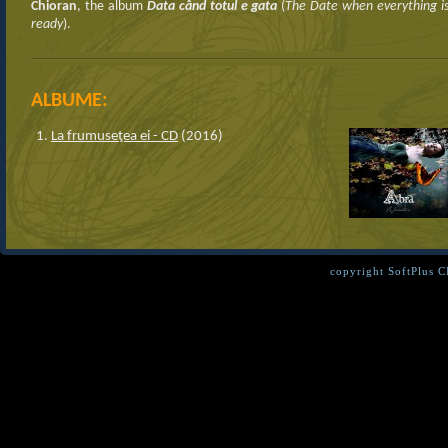
Chioran
, the album
Data când totul e gata
(
The Date when everything i
ready
).
ALBUME:
La frumuseţea ei - CD
(2016)
copyright SoftPlus 