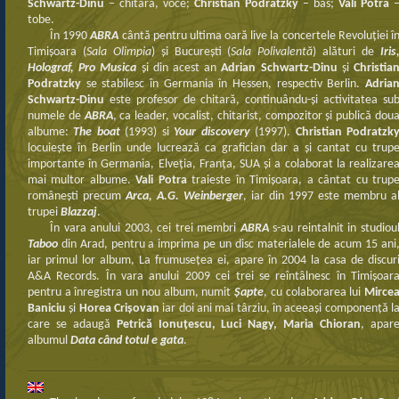
Schwartz-Dinu
– chitara, voce;
Christian Podratzky
– bas;
Vali Potra
tobe.
În 1990
ABRA
cântă pentru ultima oară live la concertele Revoluţiei î
Timişoara (
Sala Olimpia
) şi Bucureşti (
Sala Polivalentă
) alături de
Iris
Holograf, Pro Musica
şi din acest an
Adrian Schwartz-Dinu
şi
Christia
Podratzky
se stabilesc în Germania în Hessen, respectiv Berlin.
Adria
Schwartz-Dinu
este profesor de chitară, continuându-şi activitatea su
numele de
ABRA
, ca leader, vocalist, chitarist, compozitor şi publică dou
albume:
The boat
(1993) si
Your discovery
(1997).
Christian Podratzk
locuieşte în Berlin unde lucrează ca grafician dar a şi cantat cu trup
importante în Germania, Elveţia, Franţa, SUA şi a colaborat la realizare
mai multor albume.
Vali Potra
traieste în Timişoara, a cântat cu trup
româneşti precum
Arca, A.G. Weinberger
, iar din 1997 este membru a
trupei
Blazzaj
.
În vara anului 2003, cei trei membri
ABRA
s-au reintalnit in studiou
Taboo
din Arad, pentru a imprima pe un disc materialele de acum 15 ani
iar primul lor album, La frumuseţea ei, apare în 2004 la casa de discur
A&A Records. În vara anului 2009 cei trei se reîntâlnesc în Timişoar
pentru a înregistra un nou album, numit
Şapte
, cu colaborarea lui
Mirce
Baniciu
şi
Horea Crişovan
iar doi ani mai târziu, în aceeaşi componenţă l
care se adaugă
Petrică Ionuţescu, Luci Nagy, Maria Chioran
, apar
albumul
Data când totul e gata
.