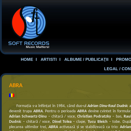
HOME
ARTISTI
ALBUME / PUBLICAŢII
PROMOT
LEGAL / CO
ABRA
Formaţia s-a înfiinţat în 1984, când duo-ul
Adrian Dinu-Raul Dudni
c
devenit trupa
ABRA
. Pentru o perioada
ABRA
devine cvintet în formula
Adrian Schwartz-Dinu
– chitară / voce,
Christian Podratzky
– bas,
Rau
Dudnic
– chitară / voce,
Dinel Tolea
– clape,
Tucu Bleich
– tobe. Dup
plecarea ultimilor trei,
ABRA
activează şi se stabilizează ca trio:
Adria