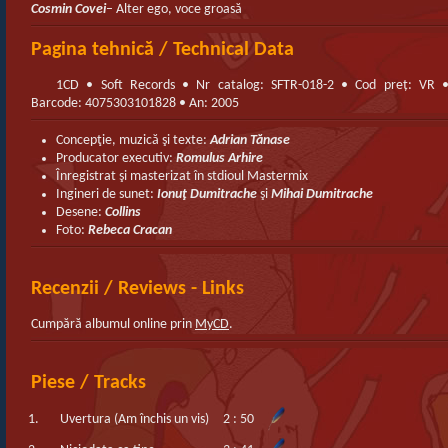
Cosmin Covei
– Alter ego, voce groasă
Pagina tehnică / Technical Data
1CD • Soft Records • Nr catalog: SFTR-018-2 • Cod preț: VR 
Barcode: 4075303101828 • An: 2005
Concepţie, muzică şi texte:
Adrian Tănase
Producator executiv:
Romulus Arhire
Înregistrat şi masterizat în stdioul Mastermix
Ingineri de sunet:
Ionuţ Dumitrache
şi
Mihai Dumitrache
Desene:
Collins
Foto:
Rebeca Cracan
Recenzii / Reviews - Links
Cumpără albumul online prin
MyCD
.
Piese / Tracks
1.
Uvertura (Am închis un vis)
2 : 50