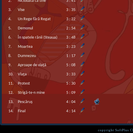
2.
Niciodata ca tine
3 : 41
3.
Vise
3 : 35
4.
Un Rege fără Regat
3 : 22
5.
Demonul
2 : 54
6.
În spatele rănii (Steaua)
3 : 48
7.
Moartea
3 : 23
8.
Dumnezeu
1 : 17
9.
Aproape de viaţă
5 : 08
10.
Viaţa
3 : 33
11.
Protest
5 : 30
12.
Strigă-te-n mine
5 : 09
13.
Pescăruş
4 : 04
14.
Final
4 : 14
copyright SoftPlus 