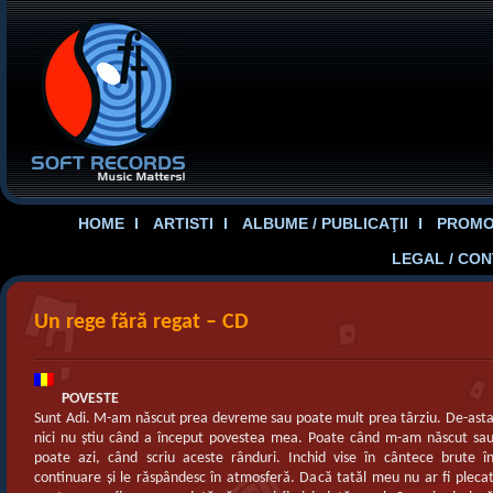
HOME
ARTISTI
ALBUME / PUBLICAŢII
PROMOT
LEGAL / CO
Un rege fără regat – CD
POVESTE
Sunt Adi. M-am născut prea devreme sau poate mult prea târziu. De-ast
nici nu ştiu când a început povestea mea. Poate când m-am născut sa
poate azi, când scriu aceste rânduri. Inchid vise în cântece brute î
continuare şi le răspândesc în atmosferă. Dacă tatăl meu nu ar fi pleca