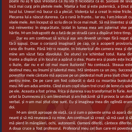
poate nu aş fi spus vreodată că nu voi fi niciodată ca el. Şuvoaie de lav
încă mai curg prin pletele mele. Mama a fost şi este puternică, a ţinut ş
locul lui. Uneori mă bucur că a plecat. Violenţa lui a creat în mine fricile
Plecarea lui a născut durerea. Ca o rană în frunte.. Iar eu, l-am înlocuit c
visele mele. Am început să scriu din ce în ce mai mult. Să mă inventez şi s
mă reinventez în singurătate. Izolat în lumea mea am aşternut vise p
hârtie. M-am îndragostit de o fată de pe stradă care a dispărut între timp.
Dar eu am continuat să scriu.şi aşa am devenit un rege fără regat ş
fără supuşi. Doar o coroană imaginară pe cap, ce a acoperit provizori
rana din frunte. Până într-o noapte. In întunericul din camera mea şi di
mine am văzut faţa diavolului. De atunci s-a schimbat totul. Rana di
frunte a dispărut şi în locul ei a apărut o stea. Poate era şi poate este înc
o iluzie, dar nu e el cel mai mare iluzionist? Nu contează. Steaua est
destinul meu, eu însumi şi talentul meu. Mă simţeam ca un zeu. Succesu
poveştilor mele cântate mă aşezase pe un piedestal mult prea înalt chiar ş
pentru mine. De pe care am fost coborât o dată cu moartea buniculu
meu. Mi-am adus aminte. Când eram copil visam trei cruci de lemn cu spin
pe ele. Aceasta a fost prima. Frica şi durerea s-au transformat în furie. A
urlat la Dumnezeu şi L-am blestemat şi am îndrăznit să Il provoc la un due
verbal. şi n-am mai ştiut cine sunt. Eu şi imaginea mea din oglindă era
doi.
M-am simţit aproape de viaţă, ca şi cum o poveste urma să apară di
neant şi să mă reunească cu mine. Am continuat să creez, să mă caut şi s
mă pierd în mângâieri, ochi, autonomii. Oameni diferiţi, cântece diferite
A doua cruce a fost profesorul. Profesorul meu cel bun care-mi poveste