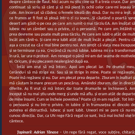
despre cântece de flaut. Nici acum nu ştiu cine va fi a treia cruce. Dar a
continuat să scriu să cânt şi să mă pierd în ochii celor care-mi ieşeau î
cale. Am încercat să clădesc o femeie ideală din două. Dar nu mi-a ieşit. ş
ce frumos ar fi fost să plouă într-o zi cu soare…Şi căutând o poartă spr
desert am găsit-o pe cea pe care am numit-o mai târziu EA. Am învăţat s
iubesc nu un zâmbet sau o privire, ci o persoană. Pe care am întâlnit-
prea devreme sau poate mult prea târziu. Pe care am iubit-o atât de mul
încât am rănit-o. Şi care m-a iubit atât de mult încât a plecat. Pentru c
aşa a crezut ea că e mai bine pentru noi. Am simţit că viaţa mea începus
şi se terminase cu ea. Crezând că nu mă iubise, iubirea mi s-a transforma
în ură, iar ura-n protest. Am renegat-o până mi-am dat seama de motivel
ei. Oricum, şi eu plecasem nealergând după ea.
Întâi am vrut să mă întorc. Apoi am plecat iar. Pe drumul meu
Cerându-i să mă strige ea. Sau să se strige în mine. Poate se regăseşte
Poate mă regăsesc şi eu. Dar am plecat prea departe. Zburam în înalturi ş
mă căutam în mare precum un pescăruş. Amândoi zburam, dar in direcţi
diferite. Aş fi vrut să mă întorc dar toate drumurile se închiseseră. A
inceput să nu mai ştiu unde merg şi unde mă aflu. şi eram atât de depart
de mine însumi. Cum se încheie povestea? Poate că m-am regăsit. Tot într
o persoană şi nu într-o privire. In iubire şi în frumuseţea ei dincolo d
puterea ei distructivă. Iubesc şi sunt iubit. Uneori mi se pare că nu-m
cunosc direcţia. Dar, ca UN rege Fără regat ce sunt, încă mai inchid vise î
cântece.
Ţapinarii
:
Adrian Tănase
– Un rege fără regat, voce subţire, chitară