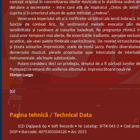
concept original în concretizarea ideilor muzicale şi în stabilirea ordinii d
derulare a secvenţelor – între care atît de inspiratul „
Cîntec de iarnă
cuprins şi în anteriorul album de autor intitulat „
Undeva
”.
Venerarea imperiului alb şi a mirificelor sărbători ale iernii îmbracă, î
funcţie de context liric, fie vestimentul melodic evocator plin d
sensibilitate şi candoare al tonurilor baladeşti, fie pregnanţa ritmică î
cazul unor tempouri mai alerte, fie sonorităţile iradiante, aproape exclusi
acustice, ale unei palete timbrale cuprinzătoare. De revelat virtuozitate
şi ţinuta solourilor improvizate, unele de tentă jazzy. Pentru diversitate
demersului muzical, piesele propriuzise apar intercalate de interludi
instrumentale, ele însele substanţiale..
Putem considera deci un privilegiu, dreptul de a fi părtaşii lumilor d
frumuseţi ce emană din audierea albumului, împresurătoare nouă-ne.
Florian Lungu
Pagina tehnică / Technical Data
1CD Digipack 6p • Soft Records • Nr catalog: SFTR-041-2 • Cod preț
DGP • Barcode: 4075303104126 • An: 2015