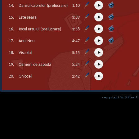
14.
Dansul caprelor (prelucrare)
1:10
15.
Este seara
3:39
16.
Jocul ursului (prelucrare)
1:58
17.
Anul Nou
4:47
18.
Viscolul
5:15
19.
Oameni de zăpadă
5:24
20.
Ghiocei
2:42
copyright SoftPlus 