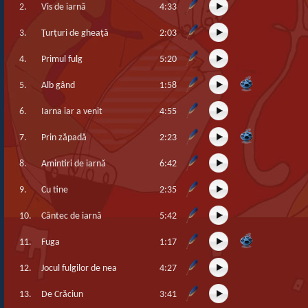
2.
Vis de iarnă
4:33
3.
Ţurţuri de gheaţă
2:03
4.
Primul fulg
5:20
5.
Alb gând
1:58
6.
Iarna iar a venit
4:55
7.
Prin zăpadă
2:23
8.
Amintiri de iarnă
6:42
9.
Cu tine
2:35
10.
Cântec de iarnă
5:42
11.
Fuga
1:17
12.
Jocul fulgilor de nea
4:27
13.
De Crăciun
3:41