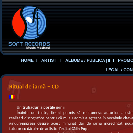
HOME
ARTISTI
ALBUME / PUBLICAŢII
PROMOT
LEGAL / CO
Ritual de iarnă – CD
Un trubadur la porţile iernii
Înainte de toate, fie-mi permis să mulţumesc autorilor aceste
realizări discografice pentru că mi-au admis a aşterne în vocabule cîtev
gînduri-impresii despre acest minunat dar de iarnă încredinţat nou
tuturor cu dăruire de artistic dăruitul
Călin Pop
.