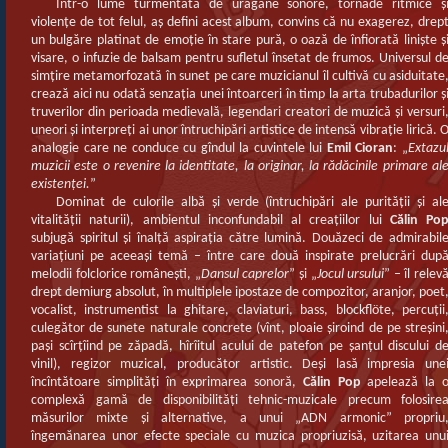
Într-o lume turmentată de uragane sonore, tornade ritmice ş
violenţe de tot felul, aş defini acest album, convins că nu exagerez, drep
un bulgăre platinat de emoţie în stare pură, o oază de înfiorată linişte ş
visare, o infuzie de balsam pentru sufletul însetat de frumos. Universul d
simţire metamorfozată în sunet pe care muzicianul îl cultivă cu asiduitate
crează aici nu odată senzaţia unei întoarceri în timp la arta trubadurilor ş
truverilor din perioada medievală, legendari creatori de muzică şi versuri
uneori şi interpreţi ai unor întruchipări artistice de intensă vibraţie lirică. 
analogie care ne conduce cu gîndul la cuvintele lui
Emil Cioran
: „
Extazu
muzicii este o revenire la identitate, la originar, la rădăcinile primare al
existenţei.
”
Dominat de culorile albă şi verde (întruchipări ale purităţii şi al
vitalităţii naturii), ambientul inconfundabil al creaţiilor lui
Călin Po
subjugă spiritul şi înalţă aspiraţia către lumină. Douăzeci de admirabil
variaţiuni pe aceeaşi temă – între care două inspirate prelucrări dup
melodii folclorice româneşti, „
Dansul caprelor
” şi „
Jocul ursului
” – îl relev
drept demiurg absolut, în multiplele ipostaze de compozitor, aranjor, poet
vocalist, instrumentist la ghitare, claviaturi, bass, blockflöte, percuţii
culegător de sunete naturale concrete (vînt, ploaie şiroind de pe streşini
paşi scîrţîind pe zăpadă, hîrîitul acului de patefon pe şanţul discului d
vinil), regizor muzical, producător artistic. Deşi lasă impresia une
încîntătoare simplităţi în exprimarea sonoră,
Călin Pop
apelează la 
complexă gamă de disponibilităţi tehnic-muzicale precum folosire
măsurilor mixte şi alternative, a unui „ADN armonic” propriu
îngemănarea unor efecte speciale cu muzica propriuzisă, uzitarea unu