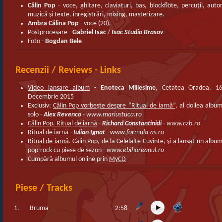
Călin Pop
- voce, ghitare, claviaturi, bas, blockflöte, percuţii, auto
muzică şi texte, înregistrări, mixing, masterizare.
Ambra Călina Pop
- voce (20).
Postprocesare -
Gabriel Isac
/
Isac Studio Brasov
Foto -
Bogdan Bele
Recenzii / Reviews - Links
Video lansare album
-
Enoteca Millesime
, Cetatea Oradea, 1
Decembrie 2015
Exclusiv:
Călin Pop vorbeşte despre “Ritual de iarnă”
, al doilea albu
solo -
Alex Revenco
-
www.mariustuca.ro
Călin Pop. Ritual de iarnă
-
Richard Constantinidi
-
www.czb.ro
Ritual de iarnă
-
Iulian Ignat
-
www.formula-as.ro
Ritual de iarnă
. Călin Pop, de la Celelalte Cuvinte, şi-a lansat un albu
pop-rock cu piese de sezon -
www.ebihoreanul.ro
Cumpără albumul online prin
MyCD
Piese / Tracks
1.
Bruma
2:58