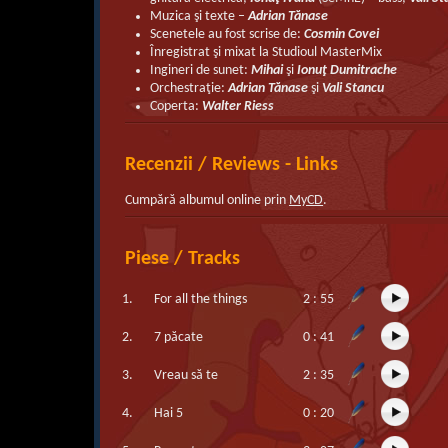
Muzica şi texte –
Adrian Tănase
Scenetele au fost scrise de:
Cosmin Covei
Înregistrat şi mixat la Studioul MasterMix
Ingineri de sunet:
Mihai
şi
Ionuţ Dumitrache
Orchestraţie:
Adrian Tănase
şi
Vali Stancu
Coperta:
Walter Riess
Recenzii / Reviews - Links
Cumpără albumul online prin
MyCD
.
Piese / Tracks
1.
For all the things
2 : 55
2.
7 păcate
0 : 41
3.
Vreau să te
2 : 35
4.
Hai 5
0 : 20