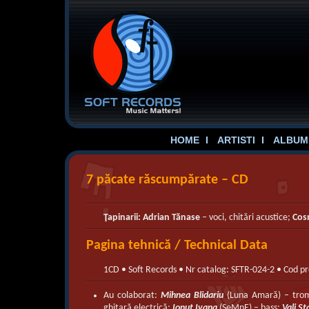
HOME
ARTISTI
ALBUME
7 păcate răscumpărate – CD
Ţapinarii: Adrian Tănase
– voci, chitări acustice;
Cos
Pagina tehnică / Technical Data
1CD • Soft Records • Nr catalog: SFTR-024-2 • Cod 
Au colaborat:
Mihnea Blidariu
(Luna Amară) – tro
ghitară electrică;
Ionuţ Ivana
(SeMnE) – bass;
Vali S