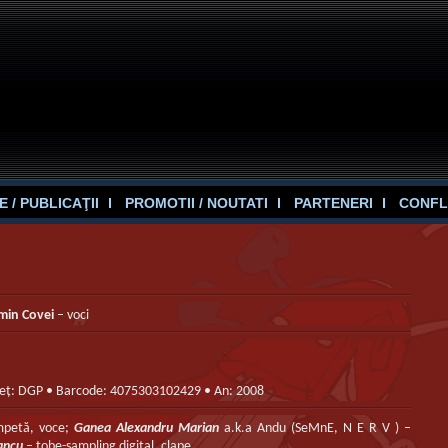
 / PUBLICAŢII
PROMOTII / NOUTATI
PARTENERI
CONFL
min Covei
– voci
preț: DGP • Barcode: 4075303102429 • An: 2008
mpetă, voce;
Ganea Alexandru Marian
a.k.a Andu (SeMnE, N E R V ) –
tancu
– tobe-sampling digital, clape.