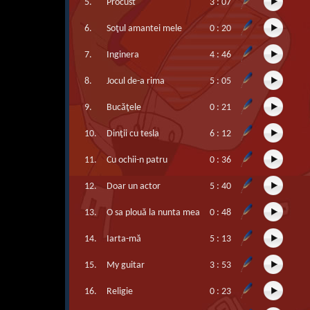
5.
Procust
3 : 07
6.
Soţul amantei mele
0 : 20
7.
Inginera
4 : 46
8.
Jocul de-a rima
5 : 05
9.
Bucăţele
0 : 21
10.
Dinţii cu tesla
6 : 12
11.
Cu ochii-n patru
0 : 36
12.
Doar un actor
5 : 40
13.
O sa plouă la nunta mea
0 : 48
14.
Iarta-mă
5 : 13
15.
My guitar
3 : 53
16.
Religie
0 : 23