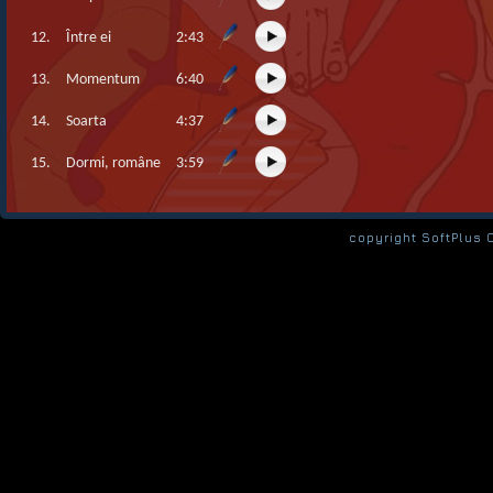
12.
Între ei
2:43
13.
Momentum
6:40
14.
Soarta
4:37
15.
Dormi, române
3:59
copyright SoftPlus 