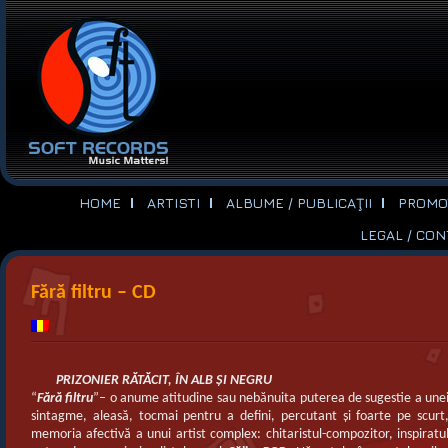
HOME
ARTISTI
ALBUME / PUBLICAŢII
PROMOT
LEGAL / CO
Fără filtru – CD
PRIZONIER RĂTĂCIT, ÎN ALB ŞI NEGRU
“
Fără filtru
”– o anume atitudine sau nebănuita puterea de sugestie a une
sintagme, aleasă, tocmai pentru a defini, percutant şi foarte pe scurt
memoria afectivă a unui artist complex: chitaristul-compozitor, inspiratu