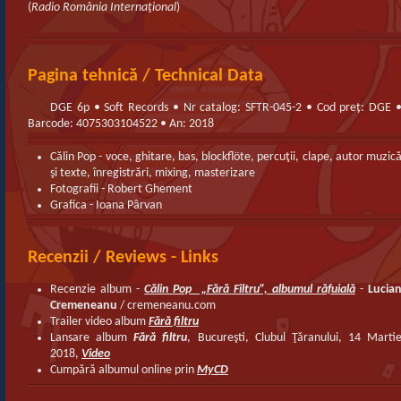
(
Radio România Internaţional
)
Pagina tehnică / Technical Data
DGE 6p • Soft Records • Nr catalog: SFTR-045-2 • Cod preț: DGE 
Barcode: 4075303104522 • An: 2018
Călin Pop - voce, ghitare, bas, blockflöte, percuţii, clape, autor muzic
şi texte, înregistrări, mixing, masterizare
Fotografii - Robert Ghement
Grafica - Ioana Pârvan
Recenzii / Reviews - Links
Recenzie album -
Călin Pop „Fără Filtru”, albumul răfuială
-
Lucia
Cremeneanu
/ cremeneanu.com
Trailer video album
Fără filtru
Lansare album
Fără filtru
, Bucureşti, Clubul Ţăranului, 14 Marti
2018,
Video
Cumpără albumul online prin
MyCD