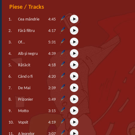
Piese / Tracks
1.
Cea mândrie
4:45
2.
Fără filtru
4:17
3.
Of…
5:31
4.
Alb şi negru
4:39
5.
Rătăcit
4:18
6.
Când o fi
4:20
7.
De Mai
2:39
8.
Prizonier
5:49
9.
Motto
3:15
10.
Vopsit
4:19
11.
A leprelor
3:07