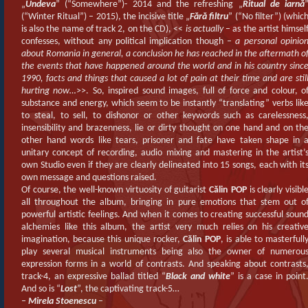
„
Undeva
” (“Somewhere”)- 2014 and the refreshing „
Ritual de iarnă
(“Winter Ritual”) – 2015), the incisive title „
Fără filtru
” (“No filter”) (whic
is also the name of track 2, on the CD), <<
is actually
– as the artist himsel
confesses, without any political implication though –
a personal opinio
about Romania in general, a conclusion he has reached in the aftermath o
the events that have happened around the world and in his country sinc
1990, facts and things that caused a lot of pain at their time and are stil
hurting now…
>>. So, inspired sound images, full of force and colour, o
substance and energy, which seem to be instantly “translating” verbs lik
to steal, to sell, to dishonor or other keywords such as carelessness
insensibility and brazenness, lie or dirty thought on one hand and on th
other hand words like tears, prisoner and fate have taken shape in 
unitary concept of recording, audio mixing and mastering in the artist’
own Studio even if they are clearly delineated into 15 songs, each with it
own message and questions raised.
Of course, the well-known virtuosity of guitarist
Călin POP
is clearly visibl
all throughout the album, bringing in pure emotions that stem out o
powerful artistic feelings. And when it comes to creating successful soun
alchemies like this album, the artist very much relies on his creativ
imagination, because this unique rocker,
Călin POP
, is able to masterfull
play several musical instruments being also the owner of numerou
expression forms in a world of contrasts. And speaking about contrasts
track-4, an expressive ballad titled “
Black and white
” is a case in point
And so is “
Lost
”, the captivating track-5…
–
Mirela Stoenescu
–