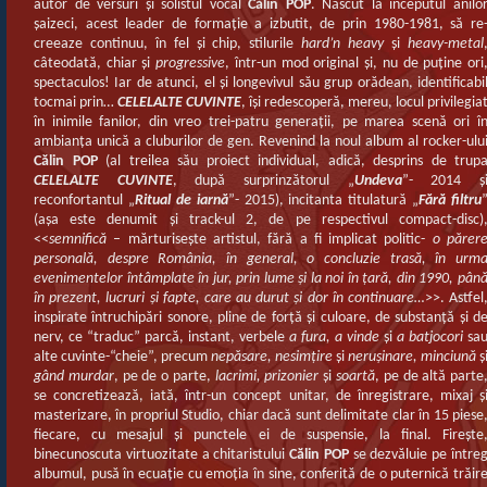
autor de versuri şi solistul vocal
Călin POP
. Născut la începutul anilo
şaizeci, acest leader de formaţie a izbutit, de prin 1980-1981, să re
creeaze continuu, în fel şi chip, stilurile
hard’n heavy
şi
heavy-metal
câteodată, chiar şi
progressive
, într-un mod original şi, nu de puţine ori
spectaculos! Iar de atunci, el şi longevivul său grup orădean, identificabi
tocmai prin…
CELELALTE CUVINTE
, îşi redescoperă, mereu, locul privilegia
în inimile fanilor, din vreo trei-patru generaţii, pe marea scenă ori î
ambianţa unică a cluburilor de gen. Revenind la noul album al rocker-ulu
Călin POP
(al treilea său proiect individual, adică, desprins de trup
CELELALTE CUVINTE
, după surprinzătorul „
Undeva
”- 2014 ş
reconfortantul „
Ritual de iarnă
”- 2015), incitanta titulatură „
Fără filtru
(aşa este denumit şi track-ul 2, de pe respectivul compact-disc)
<<
semnifică
– mărturiseşte artistul, fără a fi implicat politic-
o părer
personală, despre România, în general, o concluzie trasă, în urm
evenimentelor întâmplate în jur, prin lume şi la noi în ţară, din 1990, pân
în prezent, lucruri şi fapte, care au durut şi dor în continuare…
>>. Astfel
inspirate întruchipări sonore, pline de forţă şi culoare, de substanţă şi d
nerv, ce “traduc” parcă, instant, verbele
a fura, a vinde
şi
a batjocori
sa
alte cuvinte-“cheie”, precum
nepăsare, nesimţire
şi
neruşinare, minciună
ş
gând murdar
, pe de o parte,
lacrimi, prizonier
şi
soartă
, pe de altă parte
se concretizează, iată, într-un concept unitar, de înregistrare, mixaj ş
masterizare, în propriul Studio, chiar dacă sunt delimitate clar în 15 piese
fiecare, cu mesajul şi punctele ei de suspensie, la final. Fireşte
binecunoscuta virtuozitate a chitaristului
Călin POP
se dezvăluie pe între
albumul, pusă în ecuaţie cu emoţia în sine, conferită de o puternică trăir