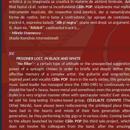
artistică şi cu imaginaţia sa creativă în materie de alchimii timbrale, da
fiind faptul că el, rocker-ul inconfundabil
Călin POP
, stăpâneşte mai mult
instrumente muzicale, din respective zonă estetică, dar şi nenumărat
forme de rostire, într-o lume a contrastelor. Iar apropo de contraste
track-ul 4, expresiva baladă “
Alb şi negru
”, poate veni drept un argument
Şi, după ea, “
Rătăcit
”, captivantul track-5…
–
Mirela Stoenescu
–
(
Radio România Internaţional
)
PRISONER LOST, IN BLACK AND WHITE
“
No filter
”– a certain type of attitude or the unsuspected suggestio
power of a syntagm chosen in order to briefly and deeply define th
affective memory of a complex artist: the guitarist and song-writer
inspired poet and vocalist
Călin POP
. Born in the early sixties, this genuin
music band leader has managed since the 1980-1981 to continuously re
mould the hard’n heavy, heavy-metal and sometimes even the progressiv
styles in a very original manner often with spectacular results! Ever since
he and his long-lasting Oradea-based group,
CELELALTE CUVINTE
(Th
Other Words), have always been rediscovering the privileged place the
have had in the hearts and minds of their fans generation afte
generation, be they performing in big gigs or in various clubs. Coming bac
to the album launched by rocker
Călin POP
(his third solo project, whic
does not involve his colleagues from the band, after the amazin