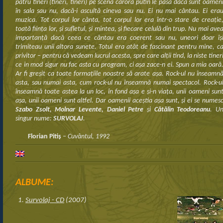
patru tineri (tineri, tineri) pe scena cărora putin le pasă dacă sunt oamen
în sala sau nu, dacă-i ascultă cineva sau nu. Ei nu mai cântau. Ei era
muzica. Tot corpul lor cânta, tot corpul lor era într-o stare de creaţie
toată fiinţa lor, şi sufletul, şi mintea, şi fiecare celulă din trup. Nu mai ave
importanţă dacă ceea ce cântau era coerent sau nu, uneori doar îş
trimiteau unii altora sunete. Totul era atât de fascinant pentru mine, c
privitor – pentru că vedeam lucrul acesta, spre care alţii tind, la niste tiner
ce in mod sigur nu fac asta cu program, ci aşa zace-n ei. Spun a mia oară
Ar fi greşit ca toate formaţiile noastre să arate aşa. Rock-ul nu înseamn
asta, sau numai asta, cum rock-ul nu înseamnă numai spectacol. Rock-u
înseamnă toate astea la un loc, în fond aşa e şi-n viaţa, unii oameni sun
aşa, unii oameni sunt altfel. Dar oamenii aceştia aşa sunt, şi ei se numes
Szabo Zsolt, Molnar Levente, Daniel Petre
şi
Cătălin Teodoreanu
. U
singur nume:
SURVOLAJ
.
Florian Pitiş
–
Cuvântul
, 1992
ALBUME:
Survolaj - CD
(2007)