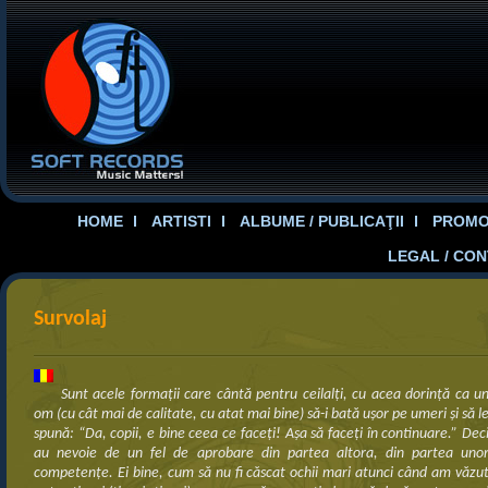
HOME
ARTISTI
ALBUME / PUBLICAŢII
PROMOT
LEGAL / CO
Survolaj
Sunt acele formaţii care cântă pentru ceilalţi, cu acea dorinţă ca u
om (cu cât mai de calitate, cu atat mai bine) să-i bată uşor pe umeri şi să l
spună: “Da, copii, e bine ceea ce faceţi! Aşa să faceţi în continuare.” Dec
au nevoie de un fel de aprobare din partea altora, din partea uno
competenţe. Ei bine, cum să nu fi căscat ochii mari atunci când am văzu