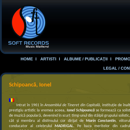
HOME
ARTISTI
ALBUME / PUBLICAŢII
PROMOT
LEGAL / CO
Schipoancă, Ionel
Intrat în 1961 în
Ansamblul de Tineret din Capitală
, instituţie de înal
prestigiu artistic la vremea aceea,
Ionel Schipoancă
se formează ca solis
de muzică populară, devenind în scurt timp unul din stâlpii grupului solistic
cât şi membru al distinsului cor dirijat de
Marin Constantin
, viitoru
conducator al celebrului
MADRIGAL
. Pe baza meritelor din cadru