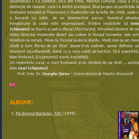
ansamblului I s-a conferit, încă din 1966,
Meritul Cultural
, clasa a II-a
distincţie de răsunet, care i-a întărit prestigiul, fiind propus să participle l
Festivalul Mondial al Tineretului şi Studenţilor
de la Sofia din 1968, unde s
a bucurat ca solist, de un binemeritat succes. Numărul pieselo
înregistrate la radio este impresionant. Printre realizările lui
Ione
Schipoancă
se înscriu şi patru discuri
Electrecord
, întrunind cântece de p
Valea Siretului moştenite direct sau culese în timpul turneelor sale pri
Moldova sa natală. Piese ca
Treceai podul la Bacău
,
Mulţi mai au pe min
ciudă
şi
Sunt flăcău de pe Siret
,
Spune-ţi-aş codrule, spune
definesc u
interpret inconfundabil, dotat cu o voce caldă de bariton, fără asperităţi
bine timbrată, şi o prezenţă scenic irezistibilă.
Un repertoriu curat, o voce frumoasă şi un zâmbet de pe Siret … acest
este
Ionel Schipoancă
.
Prof. Univ. Dr.
Georghe Oprea
–
Universitatea de Muzica Bucureşti
ALBUME:
Pe drumul Bacăului - MC
(1999)