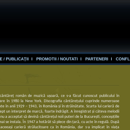
 / PUBLICAŢII
PROMOTII / NOUTATI
PARTENERI
CONFL
 cântăreţ român de muzică uşoară, ce s-a făcut cunoscut publicului în
moare în 1980 la New York. Discografia cântăreţului cuprinde numeroase
zate în anii 1929 – 1943, în România şi în străinătate. Scurta lui carieră de
rept un interpret de marcă, foarte îndrăgit. A înregistrat şi câteva melodii
 nu a acceptat să devină cântăreţul noii puteri de la Bucureşti, concepţiile
cmai se instala. În 1947 a hotărât să plece din ţară, cu acte în regulă. După
aceeaşi carieră strălucitoare ca în România, dar s-a implicat în viaţa