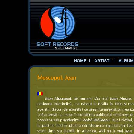
HOME
ARTISTI
ALBUME
Moscopol, Jean
Jean Moscopol
, pe numele său real
Ioan Moscu
,
perioada interbelică, s-a născut la Brăila în 1903 şi 
apariţii (discuri de ebonită) ce prezintă înregistrări reali
la Bucureşti l-a impus în conştiinţa publicului românesc d
populare sub pseudonimul
Ionică Brăileanu
. După război,
lui politice fiind în totală contradicţie cu regimul care to
scurt timp s-a stabilit în America. Aici nu a mai avut 