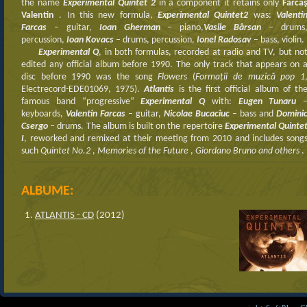
the name
Experimental Quintet 2
in a component it retains only
Farca
Valentin
. In this new formula,
Experimental Quintet2
was:
Valenti
Farcas
– guitar,
Ioan Gherman
– piano,
Vasile Bârsan
– drums
percussion,
Ioan Kovacs
– drums, percussion,
Ionel Radosav
– bass, violin.
Experimental Q
, in both formulas, recorded at radio and TV, but no
edited any official album before 1990. The only track that appears on 
disc before 1990 was the song
Flowers
(
Formații de muzică pop 1
Electrecord-EDE01069, 1975).
Atlantis
is the first official album of th
famous band “progressive”
Experimental Q
with:
Eugen Tunaru
keyboards,
Valentin Farcas
– guitar,
Nicolae Bucaciuc
– bass and
D
omini
Csergo
– drums. The album is built on the repertoire
Experimental Quinte
I
, reworked and remixed at their meeting from 2010 and includes song
such
Quintet No.2
,
Memories of the Future
,
Giordano Bruno and others
.
ALBUME:
ATLANTIS - CD
(2012)