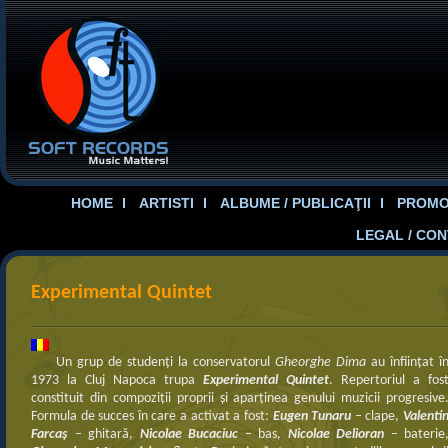
HOME
ARTISTI
ALBUME / PUBLICAŢII
PROMOT
LEGAL / CO
Experimental Quintet
Un grup de studenţi la conservatorul
Gheorghe Dima
au înfiinţat î
1973 la Cluj Napoca trupa
Experimental Quintet
. Repertoriul a fos
constituit din compoziţii proprii şi aparţinea genului muzicii progresive
Formula de succes în care a activat a fost:
Eugen Tunaru
– clape,
Valenti
Farcaș
– ghitară,
Nicolae Bucaciuc
– bas,
Nicolae Delioran
– baterie