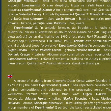
Gheorghe Marcovici
– flaut. Deşi după terminarea studiilor membri
grupului
Experimental Q
s-au despărţit, trupa se reînfiinţează su
titulatura
Experimental Quintet 2
într-o componenţă care-l mai păstreaz
doar pe
Valentin Farcaş
. Formula
Experimental Quintet 2
:
Valentin Farca
– ghitară;
Ioan Gherman
– pian;
Vasile Bârsan
– baterie, percuţie;
Ioa
Kovacs
– baterie, percuţie;
Ionel Radosav
– bas, vioară.
Experimental Q
, în ambele formule, au înregistrat la radio ş
televiziune, dar nu au editat nici un album oficial înainte de 1990. Singur
piesă apărută pe un disc înainte de 1990 a fost piesa
Flori
(
Formații d
muzică pop 1
, Electrecord -EDE01069, 1975).
Atlantis
este primul albu
oficial al celebrei trupe “progresive”
Experimental Quintet
în componenţa
Eugen Tunaru
– clape,
Valentin Farcas
– ghitară,
Nicolae Bucaciuc
– bas ş
D
ominic Csergo
– baterie. Albumul este construit pe baza repertoriulu
Experimental Quintet I
, refăcut şi remixat la întâlnirea din 2010 şi cuprind
piese precum
Quintet no.2
,
Amintiri din viitor
,
Giordano Bruno ş.a
.
A group of students from
Gheorghe Dima
Conservatory founded i
1973 in Cluj the band
Experimental Quintet
. Their repertoire consisted o
original compositions and belonged to the progressive genre. Th
wellknown formula from that time was:
Eugen Tunaru
keyboards,
Valentin Farcas
– guitar,
Nicolae Bucaciuc
– bass,
Nicola
Delioran
– drums,
Gheorghe Marcovici
– flute. Although after graduatio
group members of
Experimental Q
parted, the band reestablished unde