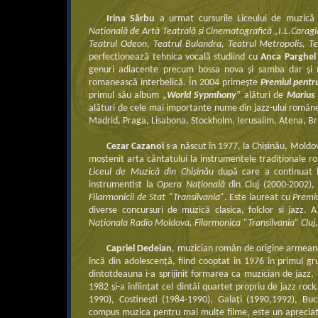
Irina Sârbu
a urmat cursurile Liceului de muzică
Naţională de Artă Teatrală și Cinematografică „I.L.Caragi
Teatrul Odeon, Teatrul Bulandra, Teatrul Metropolis, T
perfecţionează tehnica vocală studiind cu
Anca Parghel
genuri adiacente precum bossa nova şi samba dar şi 
romanească interbelică. În 2004 primeşte
Premiul pentr
primul său album „
World Sypmhony
” alături de
Marius
alături de cele mai importante nume din jazz-ului române
Madrid, Praga, Lisabona, Stockholm, Ierusalim, Atena, Br
Cezar Cazanoi
s-a născut în 1977, la Chişinău, Moldov
moştenit arta cântatului la instrumentele tradiţionale rom
Liceul de Muzică din Chişinău
după care a continuat
instrumentist la
Opera Naţională
din Cluj (2000-2002),
Filarmonicii de Stat “Transilvania”
. Este laureat cu
Premiu
diverse concursuri de muzică clasica, folclor si jazz. A
Naţionala Radio Moldova, Filarmonica “Transilvania” Cluj,
Capriel Dedeian
, muzician român de origine armeană,
încă din adolescenţă, fiind cooptat în 1976 în primul gr
dintotdeauna i-a sprijinit formarea ca muzician de jazz, l
1982 şi-a înfiinţat cel dintâi quartet propriu de jazz rock
1990), Costineşti (1984-1990), Galaţi (1990,1992), Buc
compus muzica pentru mai multe filme, este un apreciat 