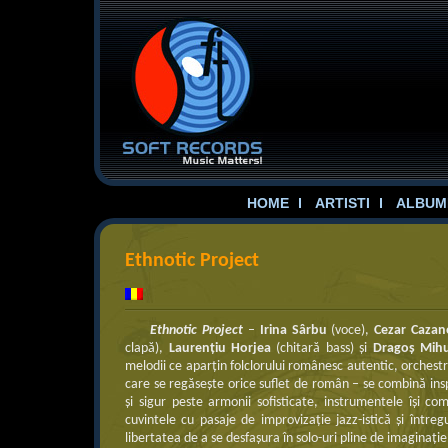
HOME
ARTISTI
ALBUME
Ethnotic Project
Ethnotic Project
–
Irina
Sârbu
(voce),
Cezar Cazan
clapă),
Laurenţiu Horjea
(chitară bass) şi
Dragoş Mih
melodii ce aparţin folclorului românesc autentic, orchestr
care se regăseşte orice suflet de român – se combină insp
şi sigur peste armonii sofisticate, instrumentele îşi c
cuvintele cu pasaje de improvizaţie jazz-istică şi întreg
libertatea de a se desfaşura în solo-uri pline de imaginaţie