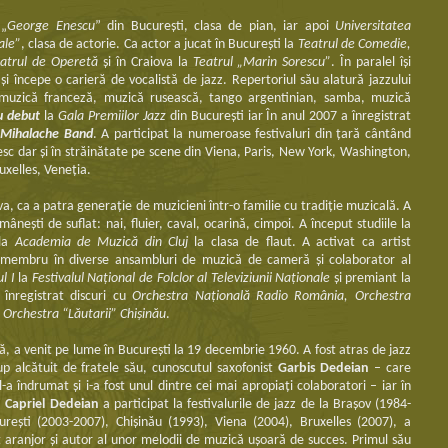
 „
George Enescu
” din Bucureşti, clasa de pian, iar apoi
Universitatea
ale”
, clasa de actorie. Ca actor a jucat în Bucureşti la
Teatrul de Comedie,
eatrul de Operetă
și în Craiova la
Teatrul „Marin Sorescu”
. În paralel îşi
şi începe o carieră de vocalistă de jazz. Repertoriul său alatură jazzului
muzică franceză, muzică rusească, tango argentinian, samba, muzică
u debut
la
Gala Premiilor Jazz
din Bucureşti iar În anul 2007 a înregistrat
 Mihalache Band
. A participat la numeroase festivaluri din ţară cântând
sc dar și în străinătate pe scene din Viena, Paris, New York, Washington,
uxelles, Veneţia.
a, ca a patra generaţie de muzicieni într-o familie cu tradiţie muzicală. A
âneşti de suflat: nai, fluier, caval, ocarină, cimpoi. A început studiile la
 la
Academia de Muzică din Cluj
la clasa de flaut. A activat ca artist
 membru în diverse ansambluri de muzică de cameră şi colaborator al
l I
la
Festivalul Naţional de Folclor al Televiziunii Naţionale
şi premiant la
 înregistrat discuri cu
Orchestra Naţională Radio România, Orchestra
 Orchestra “Lăutarii” Chişinău
.
 a venit pe lume în Bucureşti la 19 decembrie 1960. A fost atras de jazz
up alcătuit de fratele său, cunoscutul saxofonist
Garbis Dedeian
– care
-a îndrumat şi i-a fost unul dintre cei mai apropiaţi colaboratori – iar în
.
Capriel Dedeian
a participat la festivalurile de jazz de la Braşov (1984-
ureşti (2003-2007), Chişinău (1993), Viena (2004), Bruxelles (2007), a
aranjor şi autor al unor melodii de muzică uşoară de succes. Primul său