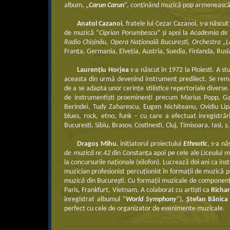
album, „
Carun Carun
”, conţinând muzică pop armenească,
Anatol Cazanoi
, fratele lui Cezar Cazanoi, s-a născut
de muzică “
Ciprian Porumbescu
” şi apoi la
Academia de
Radio Chişinău, Opera Naţională Bucureşti, Orchestra „
Franța, Germania, Elveția, Austria, Suedia, Finlanda, Rusi
Laurenţiu Horjea
s-a născut în 1972 la Ploiesti. A st
aceasta din urmă devenind instrument predilect. Se remarc
de a se adapta unor cerinţe stilistice repertoriale divers
de instrumentişti proeminenţi precum Marius Popp, Gar
Berindei, Tudy Zaharescu, Eugen Nichiteanu, Ovidiu Lipan”
blues, rock, etno, funk – cu care a efectuat inregistrări
Bucuresti, Sibiu, Brasov, Costinesti, Cluj, Timisoara, Iasi, ş.
Dragoș Mihu
, iniţiatorul proiectului
Ethnotic
, s-a nă
de muzică nr.42
din Constanţa apoi pe cele ale
Liceului 
la concursurile naţionale (xilofon). Lucrează doi ani ca ins
muzician profesionist percuţionist în formaţii de muzică po
muzică
din Bucureşti. Cu formaţii muzicale de componenţă
Paris, Frankfurt, Vietnam. A colaborat cu artiști ca
Richar
înregistrat albumul “
World Symphony
“),
Ștefan Bănica
perfect cu cele de organizator de evenimente muzicale.