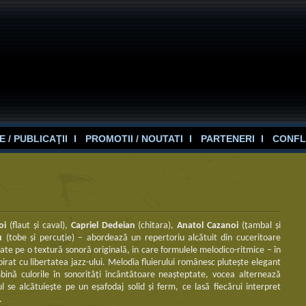
 / PUBLICAŢII
PROMOTII / NOUTATI
PARTENERI
CONFL
oi
(flaut şi caval),
Capriel Dedeian
(chitara),
Anatol Cazanoi
(ţambal şi
u
(tobe și percuție) – abordează un repertoriu alcătuit din cuceritoare
ate pe o textură sonoră originală, in care formulele melodico-ritmice – în
irat cu libertatea jazz-ului. Melodia fluierului românesc pluteşte elegant
ombină culorile în sonorităţi încântătoare neaşteptate, vocea alternează
ul se alcătuieşte pe un eşafodaj solid şi ferm, ce lasă fiecărui interpret
.