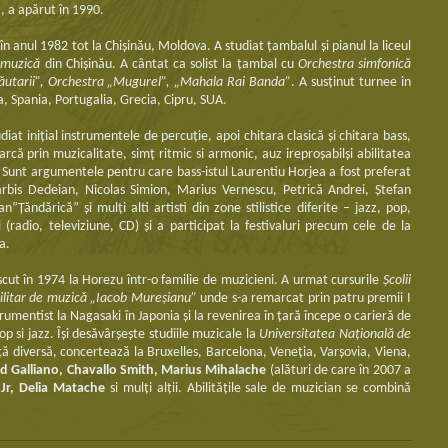
 a apărut în 1990.
 în anul 1982 tot la Chişinău, Moldova. A studiat ţambalul şi pianul la liceul
 muzică
din Chişinău. A cântat ca solist la ţambal cu
Orchestra simfonică
Lăutarii”, Orchestra „Mugurel”, „Mahala Rai Banda”
. A susținut turnee in
a, Spania, Portugalia, Grecia, Cipru, SUA.
udiat iniţial instrumentele de percuţie, apoi chitara clasică şi chitara bass,
ă prin muzicalitate, simţ ritmic si armonic, auz ireproşabilşi abilitatea
e. Sunt argumentele pentru care bass-istul Laurentiu Horjea a fost preferat
bis Dedeian, Nicolas Simion, Marius Vernescu, Petrică Andrei, Ştefan
Ţăndărică” şi mulţi alti artisti din zone stilistice diferite – jazz, pop,
 (radio, televiziune, CD) şi a participat la festivaluri precum cele de la
a.
scut în 1974 la Horezu într-o familie de muzicieni. A urmat cursurile
Şcolii
militar de muzică „Iacob Mureşianu”
unde s-a remarcat prin patru premii I
trumentist la Nagasaki în Japonia şi la revenirea în ţară începe o carieră de
p si jazz. Îşi desăvârşeşte studiile muzicale la
Universitatea Naţională de
 diversă, concertează la Bruxelles, Barcelona, Veneţia, Varşovia, Viena,
d Galliano, Chavallo Smith, Marius Mihalache
(alături de care în 2007 a
 Jr, Delia Matache
si mulți alții. Abilităţile sale de muzician se combină